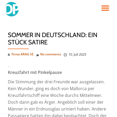
TO
Skip
to
NA
content
SOMMER IN DEUTSCHLAND: EIN
STÜCK SATIRE
Firma ARAG SE
No comments
10. Juli 2025
.
Kreuzfahrt mit Pinkelpause
Die Stimmung der drei Freunde war ausgelassen.
Kein Wunder, ging es doch von Mallorca per
Kreuzfahrtschiff eine Woche durchs Mittelmeer.
Doch dann gab es Ärger. Angeblich soll einer der
Männer in ein Erdnussglas uriniert haben. Andere
Passagiere hatten ihn dabei beobachtet. Doch der