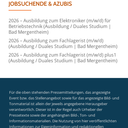
JOBSUCHENDE & AZUBIS
2026 – Ausbildung zum Elektroniker (m/w/d) für
Betriebstechnik (Ausbildung / Duales Studium |
Bad Mergentheim)
2026 – Ausbildung zum Fachlagerist (m/w/d)
(Ausbildung / Duales Studium | Bad Mergentheim)
2026 – Ausbildung zum Fachlagerist (m/w/d) plus1
(Ausbildung / Duales Studium | Bad Mergentheim)
Für die oben stehenden Pressemitteilungen, das angezeigte
Event bzw. das Stellenangebot sowie für das angezeigte Bild- und
Tonmaterial ist allein der jeweils angegebene Herausgeber
verantwortlich. Dieser ist in der Regel auch Urheber der
Pressetexte sowie der angehängten Bild-, Ton- und
Informationsmaterialien. Die Nutzung von hier veröffentlichten
Informationen zur Eigeninformation und redaktionellen