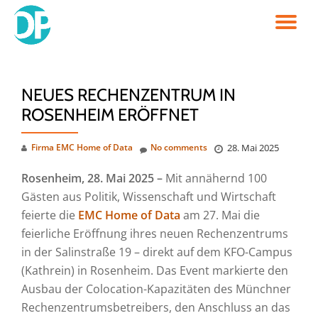
TO
Skip
to
NA
content
NEUES RECHENZENTRUM IN
ROSENHEIM ERÖFFNET
Firma EMC Home of Data
No comments
28. Mai 2025
Rosenheim, 28. Mai 2025 –
Mit annähernd 100
Gästen aus Politik, Wissenschaft und Wirtschaft
feierte die
EMC Home of Data
am 27. Mai die
feierliche Eröffnung ihres neuen Rechenzentrums
in der Salinstraße 19 – direkt auf dem KFO-Campus
(Kathrein) in Rosenheim. Das Event markierte den
Ausbau der Colocation-Kapazitäten des Münchner
Rechenzentrumsbetreibers, den Anschluss an das