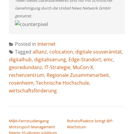
Teilen dieses Datenbankwerks sind nur mit schriftlicher
Genehmigung durch die United News Network GmbH
gestattet.
Posted in
Internet
Tagged
allianz
,
colocation
,
digitale souveränität
,
digitalhub
,
digitalisierung
,
Edge-Standort
,
emc
,
georedundanz
,
IT-Strategie
,
MuCon-X
,
rechenzentrum
,
Regionale Zusammenarbeit
,
rosenheim
,
Technische Hochschule
,
wirtschaftsförderung
BEITRAGSNAVIGATION
MBA-Fernstudiengang
Rohstoffsektor bringt BIP-
Motorsport-Management
Wachstum
feierte 10-jähriges Jubiläum