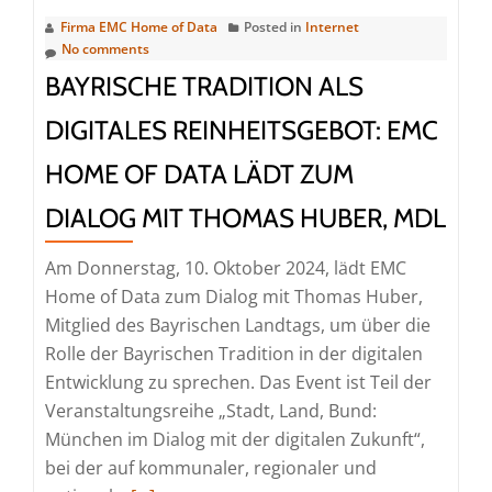
ausgebucht
Firma EMC Home of Data
Posted in
Internet
–
No comments
München
BAYRISCHE TRADITION ALS
eröffnet
Cloud
DIGITALES REINHEITSGEBOT: EMC
und
HOME OF DATA LÄDT ZUM
Connectivity
Hub
DIALOG MIT THOMAS HUBER, MDL
MuCon-
X
Am Donnerstag, 10. Oktober 2024, lädt EMC
Home of Data zum Dialog mit Thomas Huber,
Mitglied des Bayrischen Landtags, um über die
Rolle der Bayrischen Tradition in der digitalen
Entwicklung zu sprechen. Das Event ist Teil der
Veranstaltungsreihe „Stadt, Land, Bund:
München im Dialog mit der digitalen Zukunft“,
bei der auf kommunaler, regionaler und