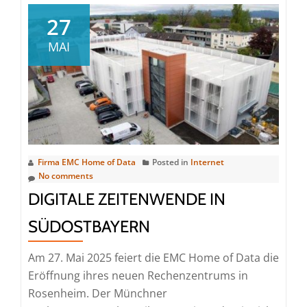
Rechenzentrum
27
in
MAI
Rosenheim
eröffnet
Firma EMC Home of Data
Posted in
Internet
No comments
DIGITALE ZEITENWENDE IN
SÜDOSTBAYERN
Am 27. Mai 2025 feiert die EMC Home of Data die
Eröffnung ihres neuen Rechenzentrums in
Rosenheim. Der Münchner