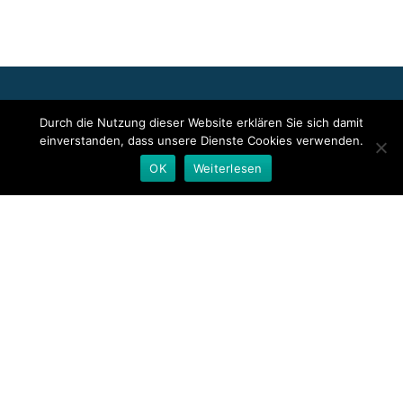
Für die oben stehenden Pressemitteilungen, das angezeigte
Durch die Nutzung dieser Website erklären Sie sich damit
Event bzw. das Stellenangebot sowie für das angezeigte Bild- und
einverstanden, dass unsere Dienste Cookies verwenden.
Tonmaterial ist allein der jeweils angegebene Herausgeber
verantwortlich. Dieser ist in der Regel auch Urheber der
OK
Weiterlesen
Pressetexte sowie der angehängten Bild-, Ton- und
Informationsmaterialien. Die Nutzung von hier veröffentlichten
Informationen zur Eigeninformation und redaktionellen
Weiterverarbeitung ist in der Regel kostenfrei. Bitte klären Sie vor
einer Weiterverwendung urheberrechtliche Fragen mit dem
angegebenen Herausgeber.
Deutsche Presseindex
Secondary
Menu
Llorix One Lite
powered by
WordPress