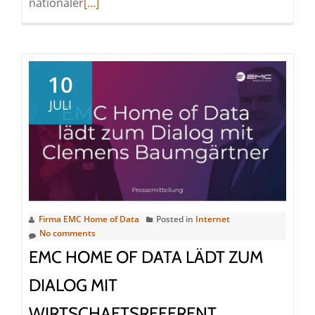
Read
nationaler
[…]
more
about
Bayrische
Tradition
10
als
JULI
digitales
Reinheitsgebot:
EMC
Home
of
Data
Firma EMC Home of Data
Posted in
Internet
lädt
No comments
zum
EMC HOME OF DATA LÄDT ZUM
Dialog
mit
DIALOG MIT
Thomas
WIRTSCHAFTSREFERENT
Huber,