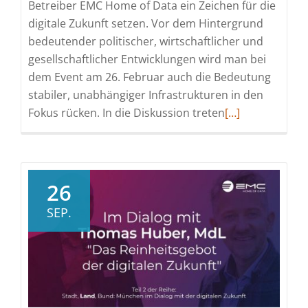
Betreiber EMC Home of Data ein Zeichen für die
digitale Zukunft setzen. Vor dem Hintergrund
bedeutender politischer, wirtschaftlicher und
gesellschaftlicher Entwicklungen wird man bei
dem Event am 26. Februar auch die Bedeutung
stabiler, unabhängiger Infrastrukturen in den
Read
Fokus rücken. In die Diskussion treten
[…]
more
about
Eröffnungsfeier
mit
26
hochkarätigen
SEP.
Gästen
aus
Wirtschaft
und
Politik