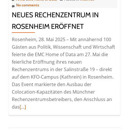
No comments
NEUES RECHENZENTRUM IN
ROSENHEIM ERÖFFNET
Rosenheim, 28. Mai 2025 – Mit annähernd 100
Gästen aus Politik, Wissenschaft und Wirtschaft
feierte die EMC Home of Data am 27. Mai die
feierliche Eröffnung ihres neuen
Rechenzentrums in der Salinstraße 19 – direkt
auf dem KFO-Campus (Kathrein) in Rosenheim.
Das Event markierte den Ausbau der
Colocation-Kapazitäten des Münchner
Rechenzentrumsbetreibers, den Anschluss an
Read
das
[…]
more
about
Neues