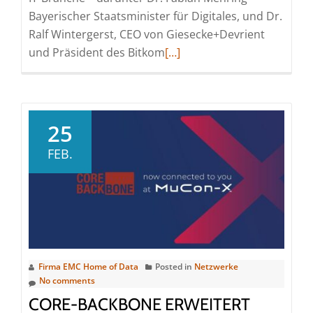
Bayerischer Staatsminister für Digitales, und Dr.
Ralf Wintergerst, CEO von Giesecke+Devrient
Read
und Präsident des Bitkom
[…]
more
about
MuCon-
X
25
eröffnet:
FEB.
Eine
Brücke
in
die
digitale
Zukunft
Firma EMC Home of Data
Posted in
Netzwerke
als
No comments
Zeichen
CORE-BACKBONE ERWEITERT
für