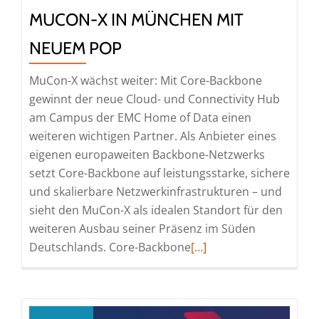
Souveränität
MUCON-X IN MÜNCHEN MIT
und
NEUEM POP
Innovation
MuCon-X wächst weiter: Mit Core-Backbone
gewinnt der neue Cloud- und Connectivity Hub
am Campus der EMC Home of Data einen
weiteren wichtigen Partner. Als Anbieter eines
eigenen europaweiten Backbone-Netzwerks
setzt Core-Backbone auf leistungsstarke, sichere
und skalierbare Netzwerkinfrastrukturen – und
sieht den MuCon-X als idealen Standort für den
weiteren Ausbau seiner Präsenz im Süden
Read
Deutschlands. Core-Backbone
[…]
more
about
Core-