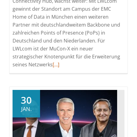
Connectivity Hub, wächst weiter: Mit LWLcom
gewinnt der Standort am Campus der EMC
Home of Data in München einen weiteren
Partner mit deutschlandweitem Backbone und
zahlreichen Points of Presence (PoPs) in
Deutschland und den Niederlanden. Für
LWLcom ist der MuCon-X ein neuer
strategischer Knotenpunkt für die Erweiterung
Read
seines Netzwerks
[…]
more
about
MuCon-
X
30
wird
JAN.
Teil
der
strategischen
Netzwerkerweiterung