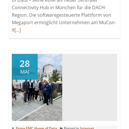
Connectivity Hub in München für die DACH-
Region. Die softwaregesteuerte Plattform von
Megaport ermöglicht Unternehmen am MuCon-
Read
X
[…]
more
about
Megaport
wird
28
Teil
MAI
des
MuCon-
X
in
München
Firma EMC Home of Data
Posted in
Internet