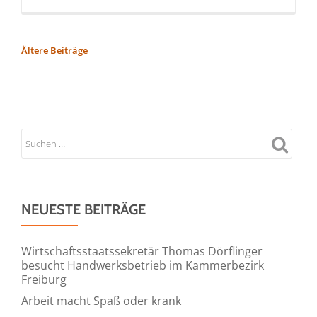
more
about
EMC
BEITRAGSNAVIGATION
Ältere Beiträge
Home
of
Data
lädt
zum
Dialog
mit
Wirtschaftsrefer
NEUESTE BEITRÄGE
Baumgärtner:
Münchens
Entwicklung
Wirtschaftsstaatssekretär Thomas Dörflinger
besucht Handwerksbetrieb im Kammerbezirk
zur
Freiburg
digitalen
Arbeit macht Spaß oder krank
Metropole