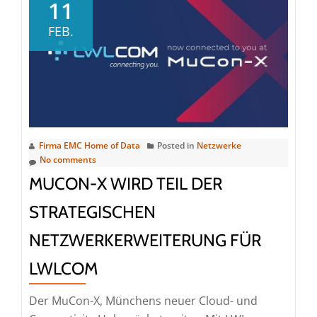
Backbone
11
erweitert
FEB.
MuCon-
X
in
München
mit
neuem
Firma EMC Home of Data
Posted in
Netzwerke
PoP
No comments
MUCON-X WIRD TEIL DER
STRATEGISCHEN
NETZWERKERWEITERUNG FÜR
LWLCOM
Der MuCon-X, Münchens neuer Cloud- und