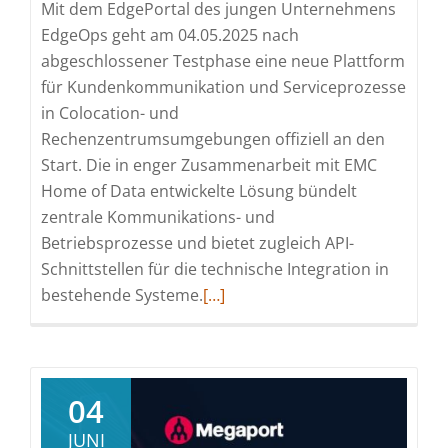
Mit dem EdgePortal des jungen Unternehmens
EdgeOps geht am 04.05.2025 nach
abgeschlossener Testphase eine neue Plattform
für Kundenkommunikation und Serviceprozesse
in Colocation- und
Rechenzentrumsumgebungen offiziell an den
Start. Die in enger Zusammenarbeit mit EMC
Home of Data entwickelte Lösung bündelt
zentrale Kommunikations- und
Betriebsprozesse und bietet zugleich API-
Schnittstellen für die technische Integration in
Read
bestehende Systeme.
[…]
more
about
Tech-
Startup
04
optimiert
JUNI