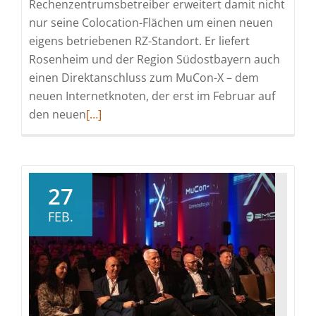
Rechenzentrumsbetreiber erweitert damit nicht
nur seine Colocation-Flächen um einen neuen
eigens betriebenen RZ-Standort. Er liefert
Rosenheim und der Region Südostbayern auch
einen Direktanschluss zum MuCon-X – dem
neuen Internetknoten, der erst im Februar auf
Read
den neuen
[…]
more
about
Digitale
Zeitenwende
27
in
FEB.
Südostbayern