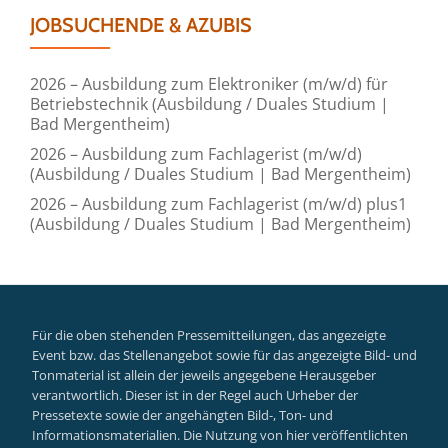
JOBSUCHENDE & AZUBIS
2026 – Ausbildung zum Elektroniker (m/w/d) für
Betriebstechnik (Ausbildung / Duales Studium |
Bad Mergentheim)
2026 – Ausbildung zum Fachlagerist (m/w/d)
(Ausbildung / Duales Studium | Bad Mergentheim)
2026 – Ausbildung zum Fachlagerist (m/w/d) plus1
(Ausbildung / Duales Studium | Bad Mergentheim)
Für die oben stehenden Pressemitteilungen, das angezeigte
Event bzw. das Stellenangebot sowie für das angezeigte Bild- und
Tonmaterial ist allein der jeweils angegebene Herausgeber
verantwortlich. Dieser ist in der Regel auch Urheber der
Pressetexte sowie der angehängten Bild-, Ton- und
Informationsmaterialien. Die Nutzung von hier veröffentlichten