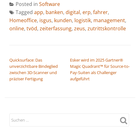
Posted in
Software
Tagged
app
,
banken
,
digital
,
erp
,
fahrer
,
Homeoffice
,
isgus
,
kunden
,
logistik
,
management
,
online
,
tvöd
,
zeiterfassung
,
zeus
,
zutrittskontrolle
BEITRAGSNAVIGATION
Quicksurface: Das
Esker wird im 2025 Gartner®
unverzichtbare Bindeglied
Magic Quadrant™ für Source-to-
zwischen 3D-Scanner und
Pay-Suiten als Challenger
präziser Fertigung
aufgeführt