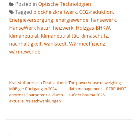
Posted in
Optische Technologien
Tagged
blockheizkraftwerk
,
CO2-reduktion
,
Energieversorgung
,
energiewende
,
hansewerk
,
HanseWerk Natur
,
heizwerk
,
Holzgas-BHKW
,
klimaneutral
,
Klimaneutralität
,
klimaschutz
,
nachhaltigkeit
,
wahlstedt
,
Wärmeeffizienz
,
wärmewende
BEITRAGSNAVIGATION
Kraftstoffpreise in Deutschland:
The powerhouse of weighing
Mäßiger Rückgang in 2024 –
data management – PFREUNDT
enormes Sparpotenzial durch
auf der bauma 2025
aktuelle Preisschwankungen