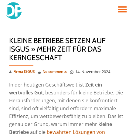
TO
Skip
to
NA
content
KLEINE BETRIEBE SETZEN AUF
ISGUS » MEHR ZEIT FÜR DAS
KERNGESCHÄFT
Firma ISGUS
No comments
14. November 2024
In der heutigen Geschäftswelt ist
Zeit ein
wertvolles Gut
, besonders für kleine Betriebe. Die
Herausforderungen, mit denen sie konfrontiert
sind, sind oft vielfältig und erfordern maximale
Effizienz, um wettbewerbsfähig zu bleiben. Das ist
genau der Grund, warum immer mehr
kleine
Betriebe
auf die
bewährten Lösungen von