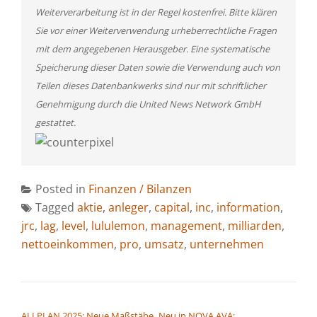
Weiterverarbeitung ist in der Regel kostenfrei. Bitte klären
Sie vor einer Weiterverwendung urheberrechtliche Fragen
mit dem angegebenen Herausgeber. Eine systematische
Speicherung dieser Daten sowie die Verwendung auch von
Teilen dieses Datenbankwerks sind nur mit schriftlicher
Genehmigung durch die United News Network GmbH
gestattet.
Posted in
Finanzen / Bilanzen
Tagged
aktie
,
anleger
,
capital
,
inc
,
information
,
jrc
,
lag
,
level
,
lululemon
,
management
,
milliarden
,
nettoeinkommen
,
pro
,
umsatz
,
unternehmen
BEITRAGSNAVIGATION
ALLPLAN 2025: Neue Maßstäbe
Neu in NOVA AVA: