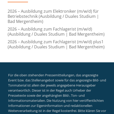
2026 – Ausbildung zum Elektroniker (m/w/d) für
Betriebstechnik (Ausbildung / Duales Studium |
Bad Mergentheim)
2026 – Ausbildung zum Fachlagerist (m/w/d)
(Ausbildung / Duales Studium | Bad Mergentheim)
2026 – Ausbildung zum Fachlagerist (m/w/d) plus1
(Ausbildung / Duales Studium | Bad Mergentheim)
Für die oben stehenden Pressemitteilungen, das angezeigte
Event bzw. das Stellenangebot sowie für das angezeigte Bild- und
Tonmaterial ist allein der jeweils angegebene Herausgeber
verantwortlich. Dieser ist in der Regel auch Urheber der
Pressetexte sowie der angehängten Bild-, Ton- und
Informationsmaterialien. Die Nutzung von hier veröffentlichten
Informationen zur Eigeninformation und redaktionellen
Weiterverarbeitung ist in der Regel kostenfrei. Bitte klären Sie vor