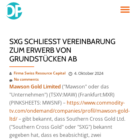
TO
Skip
to
NA
content
SXG SCHLIESST VEREINBARUNG Z
UM ERWERB VON G
RUNDSTÜCKEN AB
Firma Swiss Resource Capital
4. Oktober 2024
No comments
Mawson Gold Limited
("Mawson" oder das
"Unternehmen") (TSXV:MAW) (Frankfurt:MXR)
(PINKSHEETS: MWSNF) –
https://www.commodity-
tv.com/ondemand/companies/profil/mawson-gold-
ltd/
– gibt bekannt, dass Southern Cross Gold Ltd.
("Southern Cross Gold" oder "SXG") bekannt
gegeben hat, dass es beabsichtigt, zwei