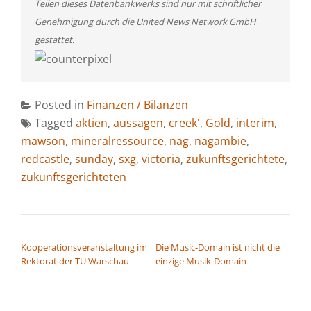
Teilen dieses Datenbankwerks sind nur mit schriftlicher
Genehmigung durch die United News Network GmbH
gestattet.
Posted in
Finanzen / Bilanzen
Tagged
aktien
,
aussagen
,
creek'
,
Gold
,
interim
,
mawson
,
mineralressource
,
nag
,
nagambie
,
redcastle
,
sunday
,
sxg
,
victoria
,
zukunftsgerichtete
,
zukunftsgerichteten
BEITRAGSNAVIGATION
Kooperationsveranstaltung im
Die Music-Domain ist nicht die
Rektorat der TU Warschau
einzige Musik-Domain