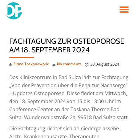
TO
Skip
to
NA
content
FACHTAGUNG ZUR OSTEOPOROSE
AM 18. SEPTEMBER 2024
Firma Toskanaworld
No comments
30. August 2024
Das Klinikzentrum in Bad Sulza lädt zur Fachtagung
„Von der Prävention über die Reha zur Nachsorge“
– Updates Osteoporose. Diese findet am Mittwoch,
den 18. September 2024 von 15 bis 18:30 Uhr im
Conference Center an der Toskana Therme Bad
Sulza, Wunderwaldstraße 2a, 99518 Bad Sulza statt.
Die Fachtagung richtet sich an niedergelassene
Ärzte, Krankenhausärzte, Therapeuten,