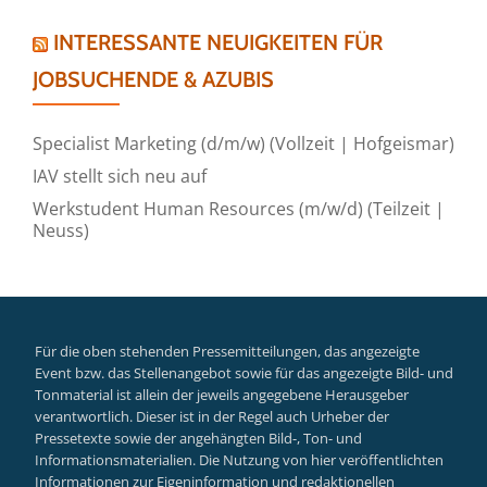
INTERESSANTE NEUIGKEITEN FÜR
JOBSUCHENDE & AZUBIS
Specialist Marketing (d/m/w) (Vollzeit | Hofgeismar)
IAV stellt sich neu auf
Werkstudent Human Resources (m/w/d) (Teilzeit |
Neuss)
Für die oben stehenden Pressemitteilungen, das angezeigte
Event bzw. das Stellenangebot sowie für das angezeigte Bild- und
Tonmaterial ist allein der jeweils angegebene Herausgeber
verantwortlich. Dieser ist in der Regel auch Urheber der
Pressetexte sowie der angehängten Bild-, Ton- und
Informationsmaterialien. Die Nutzung von hier veröffentlichten
Informationen zur Eigeninformation und redaktionellen