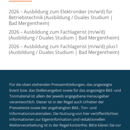
2026 – Ausbildung zum Elektroniker (m/w/d) für
Betriebstechnik (Ausbildung / Duales Studium |
Bad Mergentheim)
2026 – Ausbildung zum Fachlagerist (m/w/d)
(Ausbildung / Duales Studium | Bad Mergentheim)
2026 – Ausbildung zum Fachlagerist (m/w/d) plus1
(Ausbildung / Duales Studium | Bad Mergentheim)
Für die oben stehenden Pressemitteilungen, das angezeigte
Event bzw. das Stellenangebot sowie für das angezeigte Bild- und
Tonmaterial ist allein der jeweils angegebene Herausgeber
verantwortlich. Dieser ist in der Regel auch Urheber der
Pressetexte sowie der angehängten Bild-, Ton- und
Informationsmaterialien. Die Nutzung von hier veröffentlichten
Informationen zur Eigeninformation und redaktionellen
Weiterverarbeitung ist in der Regel kostenfrei. Bitte klären Sie vor