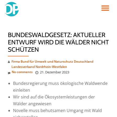
TO
Skip
to
NA
content
BUNDESWALDGESETZ: AKTUELLER
ENTWURF WIRD DIE WÄLDER NICHT
SCHÜTZEN
Firma Bund für Umwelt und Naturschutz Deutschland
Landesverband Nordrhein-Westfalen
No comments
21. Dezember 2023
Bundesregierung muss ökologische Waldwende
einleiten
Wir sind auf die Ökosystemleistungen der
Wälder angewiesen
Novelle muss behutsamen Umgang mit Wald