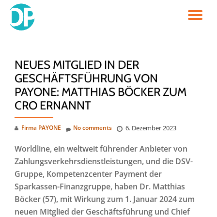
TO
Skip
to
NA
content
NEUES MITGLIED IN DER
GESCHÄFTSFÜHRUNG VON
PAYONE: MATTHIAS BÖCKER ZUM
CRO ERNANNT
Firma PAYONE
No comments
6. Dezember 2023
Worldline, ein weltweit führender Anbieter von
Zahlungsverkehrs
dienstleistungen
, und die DSV-
Gruppe, Kompetenzcenter Payment der
Sparkassen-Finanzgruppe, haben Dr. Matthias
Böcker (57), mit Wirkung zum 1. Januar 2024 zum
neuen Mitglied der Geschäftsführung und Chief