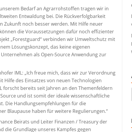
unserem Bedarf an Agrarrohstoffen tragen wir in
tweiten Entwaldung bei. Die Rückverfolgbarkeit
in Zukunft noch besser werden. Mit Hilfe neuer
önnen die Voraussetzungen dafür noch effizienter
Projekt „Forestguard“ verbinden wir Umweltschutz mit
einem Lösungskonzept, das keine eigenen
rn Unternehmen als Open-Source Anwendung zur
unhofer IML: „Ich freue mich, dass wir zur Verordnung
it Hilfe des Einsatzes von neuen Technologien
 forscht bereits seit Jahren an den Themenfeldern
 Source und ist somit der ideale wissenschaftliche
ekt. Die Handlungsempfehlungen für die
er Blaupause haben für weitere Regulierungen.“
inance Beirats und Leiter Finanzen / Treasury der
ind die Grundlage unseres Kampfes gegen