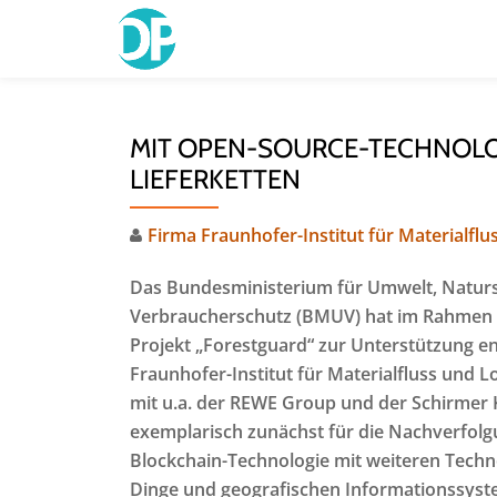
Skip
to
content
MIT OPEN-SOURCE-TECHNOL
LIEFERKETTEN
Firma Fraunhofer-Institut für Materialflu
Das Bundesministerium für Umwelt, Natursc
Verbraucherschutz (BMUV) hat im Rahmen de
Projekt „Forestguard“ zur Unterstützung en
Fraunhofer-Institut für Materialfluss und 
mit u.a. der REWE Group und der Schirme
exemplarisch zunächst für die Nachverfolgu
Blockchain-Technologie mit weiteren Techno
Dinge und geografischen Informationssyst