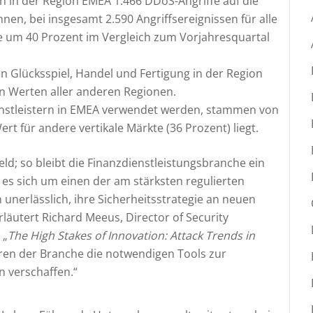
n in der Region EMEA 1.466 DDoS-Angriffe auf die
nen, bei insgesamt 2.590 Angriffsereignissen für alle
e um 40 Prozent im Vergleich zum Vorjahresquartal
en Glücksspiel, Handel und Fertigung in der Region
en Werten aller anderen Regionen.
ienstleistern in EMEA verwendet werden, stammen von
rt für andere vertikale Märkte (36 Prozent) liegt.
ld; so bleibt die Finanzdienstleistungsbranche ein
lt es sich um einen der am stärksten regulierten
unerlässlich, ihre Sicherheitsstrategie an neuen
läutert Richard Meeus, Director of Security
 „
The High Stakes of Innovation: Attack Trends in
euren der Branche die notwendigen Tools zur
n verschaffen.“