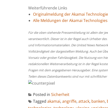
Weiterführende Links
Originalmeldung der Akamai Technolog
Alle Meldungen der Akamai Technologi
Für die oben stehende Pressemitteilung ist allein der 
verantwortlich. Dieser ist in der Regel auch Urheber des
und Informationsmaterialien. Die United News Network
Vollständigkeit der dargestellten Meldung. Auch bei Üb
Vorsatz oder grober Fahrlässigkeit. Die Nutzung von hi
redaktionellen Weiterverarbeitung ist in der Regel koste
Fragen mit dem angegebenen Herausgeber. Eine system
Teilen dieses Datenbankwerks sind nur mit schriftlic
Posted in
Sicherheit
Tagged
akamai
,
angriffe
,
attack
,
banken
,
technologies
,
technology
,
ukraine
,
vorjahre