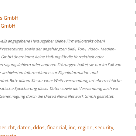
ies GmbH
es GmbH
jeweils angegebene Herausgeber (siehe Firmenkontakt oben)
 Pressetextes, sowie der angehängten Bild-, Ton-, Video-, Medien-
 GmbH übernimmt keine Haftung für die Korrektheit oder
ertragungsfehlern oder anderen Störungen haftet sie nur im Fall von
er archivierten Informationen zur Eigeninformation und
nfrei. Bitte klären Sie vor einer Weiterverwendung urheberrechtliche
atische Speicherung dieser Daten sowie die Verwendung auch von
her Genehmigung durch die United News Network GmbH gestattet.
bericht
,
daten
,
ddos
,
financial
,
inc
,
region
,
security
,
squartal