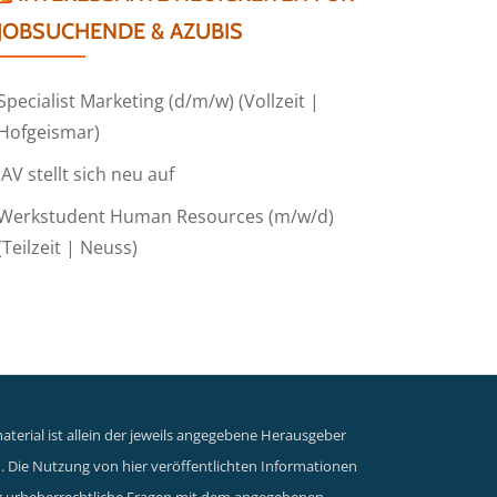
JOBSUCHENDE & AZUBIS
Specialist Marketing (d/m/w) (Vollzeit |
Hofgeismar)
IAV stellt sich neu auf
Werkstudent Human Resources (m/w/d)
(Teilzeit | Neuss)
terial ist allein der jeweils angegebene Herausgeber
n. Die Nutzung von hier veröffentlichten Informationen