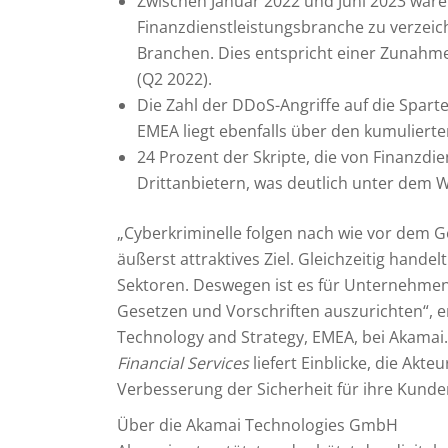
Zwischen Januar 2022 und Juni 2023 ware
Finanzdienstleistungsbranche zu verzeich
Branchen. Dies entspricht einer Zunahm
(Q2 2022).
Die Zahl der DDoS-Angriffe auf die Spart
EMEA liegt ebenfalls über den kumuliert
24 Prozent der Skripte, die von Finanzd
Drittanbietern, was deutlich unter dem We
„Cyberkriminelle folgen nach wie vor dem Ge
äußerst attraktives Ziel. Gleichzeitig hande
Sektoren. Deswegen ist es für Unternehmen 
Gesetzen und Vorschriften auszurichten“, er
Technology and Strategy, EMEA, bei Akamai.
Financial Services
liefert Einblicke, die Akt
Verbesserung der Sicherheit für ihre Kunde
Über die Akamai Technologies GmbH