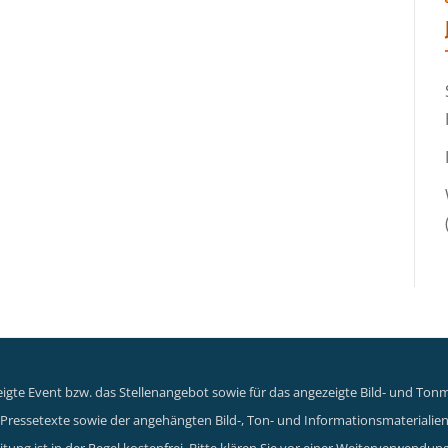
gte Event bzw. das Stellenangebot sowie für das angezeigte Bild- und Tonma
er Pressetexte sowie der angehängten Bild-, Ton- und Informationsmaterialie