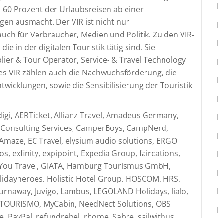
d 60 Prozent der Urlaubsreisen ab einer
en ausmacht. Der VIR ist nicht nur
uch für Verbraucher, Medien und Politik. Zu den VIR-
 in der digitalen Touristik tätig sind. Sie
pplier & Tour Operator, Service- & Travel Technology
des VIR zählen auch die Nachwuchsförderung, die
icklungen, sowie die Sensibilisierung der Touristik
digi, AERTicket, Allianz Travel, Amadeus Germany,
 Consulting Services, CamperBoys, CampNerd,
nAmaze, EC Travel, elysium audio solutions, ERGO
, exfinity, expipoint, Expedia Group, faircations,
or You Travel, GIATA, Hamburg Tourismus GmbH,
idayheroes, Holistic Hotel Group, HOSCOM, HRS,
journaway, Juvigo, Lambus, LEGOLAND Holidays, lialo,
TOURISMO, MyCabin, NeedNect Solutions, OBS
, PayPal, refundrebel, rhome, Sabre, sailwithus,