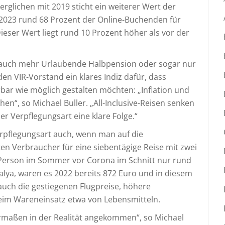
rglichen mit 2019 sticht ein weiterer Wert der
2023 rund 68 Prozent der Online-Buchenden für
Dieser Wert liegt rund 10 Prozent höher als vor der
 auch mehr Urlaubende Halbpension oder sogar nur
n VIR-Vorstand ein klares Indiz dafür, dass
rbar wie möglich gestalten möchten: „Inflation und
n“, so Michael Buller. „All-Inclusive-Reisen senken
ser Verpflegungsart eine klare Folge.“
Verpflegungsart auch, wenn man auf die
ten Verbraucher für eine siebentägige Reise mit zwei
 Person im Sommer vor Corona im Schnitt nur rund
alya, waren es 2022 bereits 872 Euro und in diesem
auch die gestiegenen Flugpreise, höhere
beim Wareneinsatz etwa von Lebensmitteln.
ermaßen in der Realität angekommen“, so Michael