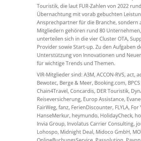
Touristik, die laut FUR-Zahlen von 2022 run
Übernachtung mit vorab gebuchten Leistung
Ansprechpartner für die Branche, sondern a
Mitgliedern gehören rund 80 Unternehmen, die
unterteilen sich in die vier Cluster OTA, Su
Provider sowie Start-up. Zu den Aufgaben 
Unterstützung von Innovationen und Neuentw
für wichtige Trends und Themen.
VIR-Mitglieder sind: A3M, ACCON-RVS, act, a
Bewotec, Berge & Meer, Booking.com, BPCS
Chain4Travel, Concardis, DER Touristik, Dy
Reiseversicherung, Europ Assistance, Evaneos
FairWeg, fanz, FerienDiscounter, FLYLA, F
HanseMerkur, heymundo, HolidayCheck, hol
Invia Group, Involatus Carrier Consulting, 
Lohospo, Midnight Deal, Midoco GmbH, MO
OnlineBuchungsService, Passolution, Payone