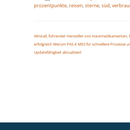
prozentpunkte
,
reisen
,
sterne
,
süd
,
verbrau
BEITRAGSNAVIGATION
Almirall, führender Hersteller von Hautmedikamenten, 
erfolgreich Werum PAS-X MES für schnellere Prozesse u
Updatefähigkeit aktualisiert