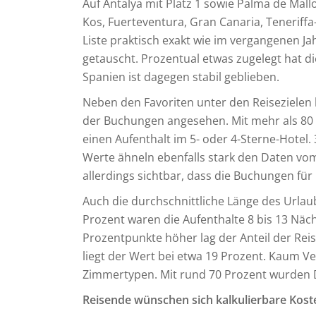
Auf Antalya mit Platz 1 sowie Palma de Mall
Kos, Fuerteventura, Gran Canaria, Teneriffa
Liste praktisch exakt wie im vergangenen Ja
getauscht. Prozentual etwas zugelegt hat d
Spanien ist dagegen stabil geblieben.
Neben den Favoriten unter den Reisezielen
der Buchungen angesehen. Mit mehr als 80 
einen Aufenthalt im 5- oder 4-Sterne-Hotel
Werte ähneln ebenfalls stark den Daten vom
allerdings sichtbar, dass die Buchungen fü
Auch die durchschnittliche Länge des Urlau
Prozent waren die Aufenthalte 8 bis 13 Näch
Prozentpunkte höher lag der Anteil der Reis
liegt der Wert bei etwa 19 Prozent. Kaum V
Zimmertypen. Mit rund 70 Prozent wurden
Reisende wünschen sich kalkulierbare Kost