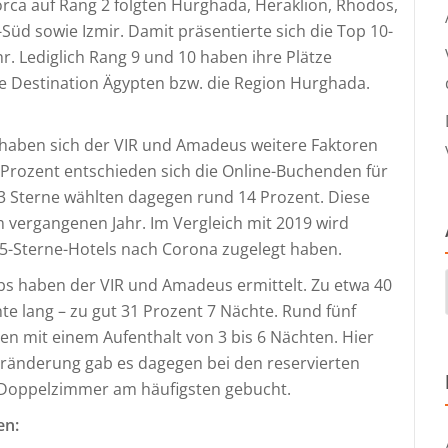
orca auf Rang 2 folgten Hurghada, Heraklion, Rhodos,
-Süd sowie Izmir. Damit präsentierte sich die Top 10-
hr. Lediglich Rang 9 und 10 haben ihre Plätze
ie Destination Ägypten bzw. die Region Hurghada.
 haben sich der VIR und Amadeus weitere Faktoren
Prozent entschieden sich die Online-Buchenden für
. 3 Sterne wählten dagegen rund 14 Prozent. Diese
 vergangenen Jahr. Im Vergleich mit 2019 wird
r 5-Sterne-Hotels nach Corona zugelegt haben.
bs haben der VIR und Amadeus ermittelt. Zu etwa 40
te lang – zu gut 31 Prozent 7 Nächte. Rund fünf
en mit einem Aufenthalt von 3 bis 6 Nächten. Hier
eränderung gab es dagegen bei den reservierten
 Doppelzimmer am häufigsten gebucht.
en: