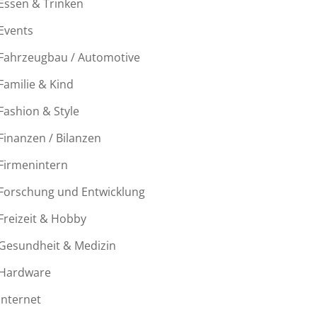
Essen & Trinken
Events
Fahrzeugbau / Automotive
Familie & Kind
Fashion & Style
Finanzen / Bilanzen
Firmenintern
Forschung und Entwicklung
Freizeit & Hobby
Gesundheit & Medizin
Hardware
Internet