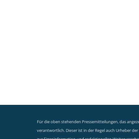
Für die oben stehenden Pressemitteilungen, das angezei
verantwortlich. Dieser ist in der Regel auch Urheber d