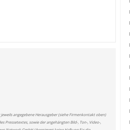
er jeweils angegebene Herausgeber (siehe Firmenkontakt oben)
des Pressetextes, sowie der angehängten Bild-, Ton-, Video-,
News Network GmbH übernimmt keine Haftung für die