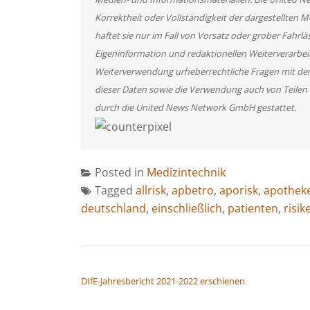
Korrektheit oder Vollständigkeit der dargestellten
haftet sie nur im Fall von Vorsatz oder grober Fahrlä
Eigeninformation und redaktionellen Weiterverarbeitun
Weiterverwendung urheberrechtliche Fragen mit de
dieser Daten sowie die Verwendung auch von Teilen
durch die United News Network GmbH gestattet.
Posted in
Medizintechnik
Tagged
allrisk
,
apbetro
,
aporisk
,
apothek
deutschland
,
einschließlich
,
patienten
,
risik
BEITRAGSNAVIGATION
DIfE-Jahresbericht 2021-2022 erschienen