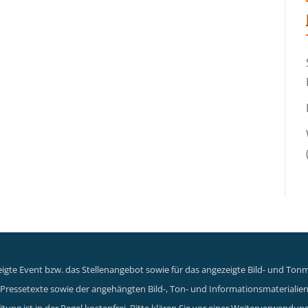
gte Event bzw. das Stellenangebot sowie für das angezeigte Bild- und Tonma
er Pressetexte sowie der angehängten Bild-, Ton- und Informationsmaterialie