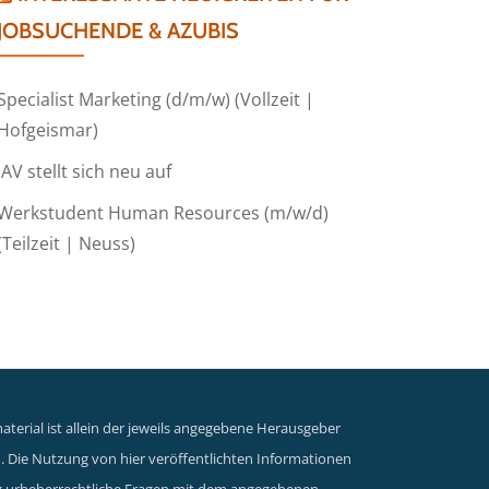
JOBSUCHENDE & AZUBIS
Specialist Marketing (d/m/w) (Vollzeit |
Hofgeismar)
IAV stellt sich neu auf
Werkstudent Human Resources (m/w/d)
(Teilzeit | Neuss)
terial ist allein der jeweils angegebene Herausgeber
n. Die Nutzung von hier veröffentlichten Informationen