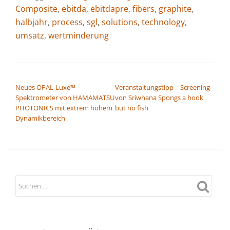
Composite
,
ebitda
,
ebitdapre
,
fibers
,
graphite
,
halbjahr
,
process
,
sgl
,
solutions
,
technology
,
umsatz
,
wertminderung
BEITRAGSNAVIGATION
Neues OPAL-Luxe™
Veranstaltungstipp – Screening
Spektrometer von HAMAMATSU
von Sriwhana Spongs a hook
PHOTONICS mit extrem hohem
but no fish
Dynamikbereich