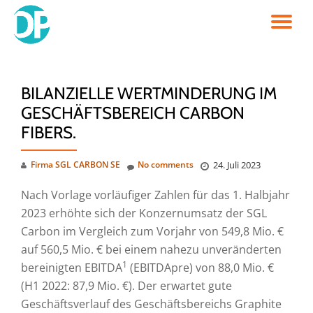
TO
Skip
to
NA
content
BILANZIELLE WERTMINDERUNG IM
GESCHÄFTSBEREICH CARBON
FIBERS.
Firma SGL CARBON SE
No comments
24. Juli 2023
Nach Vorlage vorläufiger Zahlen für das 1. Halbjahr
2023 erhöhte sich der Konzernumsatz der SGL
Carbon im Vergleich zum Vorjahr von 549,8 Mio. €
auf 560,5 Mio. € bei einem nahezu unveränderten
1
bereinigten EBITDA
(EBITDApre) von 88,0 Mio. €
(H1 2022: 87,9 Mio. €). Der erwartet gute
Geschäftsverlauf des Geschäftsbereichs Graphite