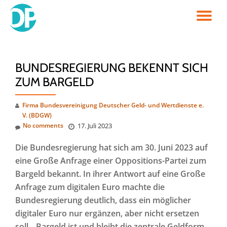
TO
Skip
to
NA
content
BUNDESREGIERUNG BEKENNT SICH
ZUM BARGELD
Firma Bundesvereinigung Deutscher Geld- und Wertdienste e.
V. (BDGW)
No comments
17. Juli 2023
Die Bundesregierung hat sich am 30. Juni 2023 auf
eine Große Anfrage einer Oppositions-Partei zum
Bargeld bekannt. In ihrer Antwort auf eine Große
Anfrage zum digitalen Euro machte die
Bundesregierung deutlich, dass ein möglicher
digitaler Euro nur ergänzen, aber nicht ersetzen
soll. „Bargeld ist und bleibt die zentrale Geldform