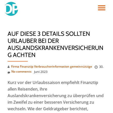
TO
Skip
to
NA
content
AUF DIESE 3 DETAILS SOLLTEN
URLAUBER BEI DER
AUSLANDSKRANKENVERSICHERUN
G ACHTEN
Firma Finanztip Verbraucherinformation gemeinnützige
30.
No comments
Juni 2023
Kurz vor der Urlaubssaison empfiehlt Finanztip
allen Reisenden, ihre
Auslandskrankenversicherung zu überprüfen und
im Zweifel zu einer besseren Versicherung zu
wechseln. Wie der Geldratgeber berichtet,