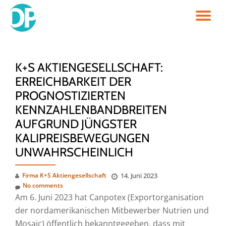
TO
Skip
to
NA
content
K+S AKTIENGESELLSCHAFT:
ERREICHBARKEIT DER
PROGNOSTIZIERTEN
KENNZAHLENBANDBREITEN
AUFGRUND JÜNGSTER
KALIPREISBEWEGUNGEN
UNWAHRSCHEINLICH
Firma K+S Aktiengesellschaft
14. Juni 2023
No comments
Am 6. Juni 2023 hat Canpotex (Exportorganisation
der nordamerikanischen Mitbewerber Nutrien und
Mosaic) öffentlich bekanntgegeben, dass mit