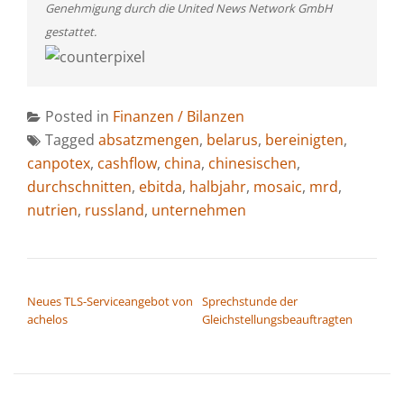
Genehmigung durch die United News Network GmbH
gestattet.
Posted in
Finanzen / Bilanzen
Tagged
absatzmengen
,
belarus
,
bereinigten
,
canpotex
,
cashflow
,
china
,
chinesischen
,
durchschnitten
,
ebitda
,
halbjahr
,
mosaic
,
mrd
,
nutrien
,
russland
,
unternehmen
BEITRAGSNAVIGATION
Neues TLS-Serviceangebot von
Sprechstunde der
achelos
Gleichstellungsbeauftragten