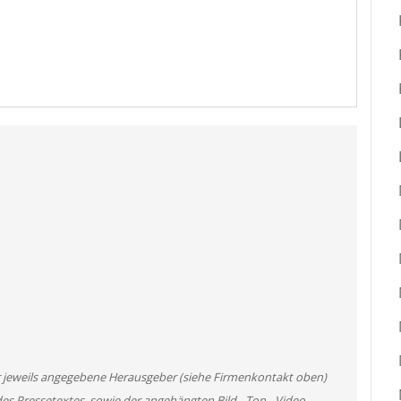
er jeweils angegebene Herausgeber (siehe Firmenkontakt oben)
des Pressetextes, sowie der angehängten Bild-, Ton-, Video-,