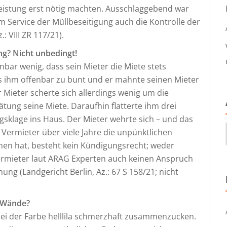
tleistung erst nötig machten. Ausschlaggebend war
m Service der Müllbeseitigung auch die Kontrolle der
 VIII ZR 117/21).
g? Nicht unbedingt!
nbar wenig, dass sein Mieter die Miete stets
s ihm offenbar zu bunt und er mahnte seinen Mieter
Mieter scherte sich allerdings wenig um die
ung seine Miete. Daraufhin flatterte ihm drei
klage ins Haus. Der Mieter wehrte sich – und das
 Vermieter über viele Jahre die unpünktlichen
n hat, besteht kein Kündigungsrecht; weder
Vermieter laut ARAG Experten auch keinen Anspruch
 (Landgericht Berlin, Az.: 67 S 158/21; nicht
r Wände?
i der Farbe helllila schmerzhaft zusammenzucken.