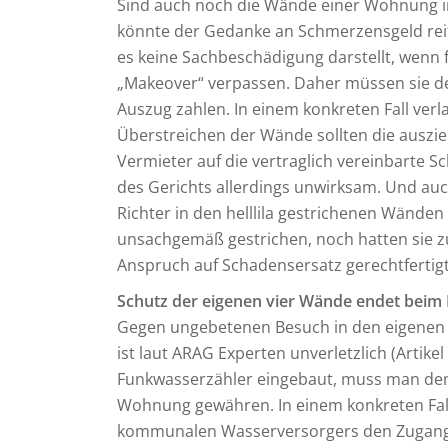
Sind auch noch die Wände einer Wohnung i
könnte der Gedanke an Schmerzensgeld reif
es keine Sachbeschädigung darstellt, wenn f
„Makeover“ verpassen. Daher müssen sie d
Auszug zahlen. In einem konkreten Fall verl
Überstreichen der Wände sollten die ausz
Vermieter auf die vertraglich vereinbarte S
des Gerichts allerdings unwirksam. Und auc
Richter in den helllila gestrichenen Wände
unsachgemäß gestrichen, noch hatten sie z
Anspruch auf Schadensersatz gerechtfertigt h
Schutz der eigenen vier Wände endet beim
Gegen ungebetenen Besuch in den eigene
ist laut ARAG Experten unverletzlich (Artike
Funkwasserzähler eingebaut, muss man d
Wohnung gewähren. In einem konkreten Fal
kommunalen Wasserversorgers den Zugang 