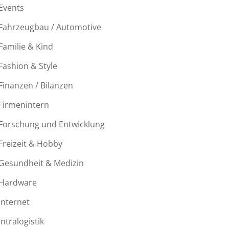
Events
Fahrzeugbau / Automotive
Familie & Kind
Fashion & Style
Finanzen / Bilanzen
Firmenintern
Forschung und Entwicklung
Freizeit & Hobby
Gesundheit & Medizin
Hardware
Internet
Intralogistik