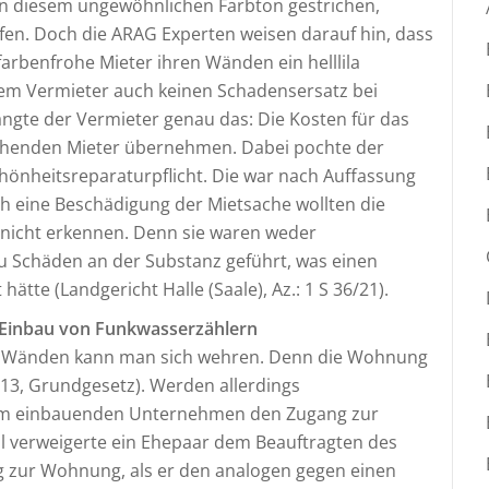
n diesem ungewöhnlichen Farbton gestrichen,
en. Doch die ARAG Experten weisen darauf hin, dass
arbenfrohe Mieter ihren Wänden ein helllila
em Vermieter auch keinen Schadensersatz bei
angte der Vermieter genau das: Die Kosten für das
iehenden Mieter übernehmen. Dabei pochte der
chönheitsreparaturpflicht. Die war nach Auffassung
h eine Beschädigung der Mietsache wollten die
n nicht erkennen. Denn sie waren weder
u Schäden an der Substanz geführt, was einen
ätte (Landgericht Halle (Saale), Az.: 1 S 36/21).
 Einbau von Funkwasserzählern
n Wänden kann man sich wehren. Denn die Wohnung
l 13, Grundgesetz). Werden allerdings
em einbauenden Unternehmen den Zugang zur
l verweigerte ein Ehepaar dem Beauftragten des
zur Wohnung, als er den analogen gegen einen