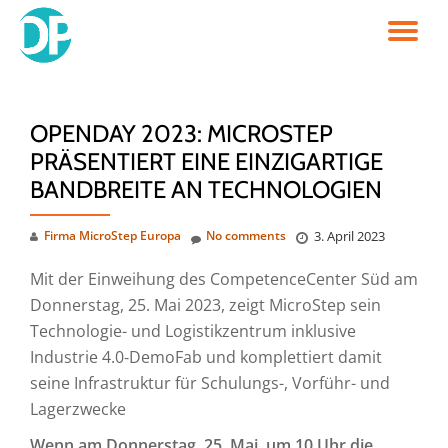
TO
Skip
to
NA
content
OPENDAY 2023: MICROSTEP
PRÄSENTIERT EINE EINZIGARTIGE
BANDBREITE AN TECHNOLOGIEN
Firma MicroStep Europa
No comments
3. April 2023
Mit der Einweihung des CompetenceCenter Süd am
Donnerstag, 25. Mai 2023, zeigt MicroStep sein
Technologie- und Logistikzentrum inklusive
Industrie 4.0‑DemoFab und komplettiert damit
seine Infrastruktur für Schulungs-, Vorführ- und
Lagerzwecke
Wenn am Donnerstag, 25. Mai, um 10 Uhr die