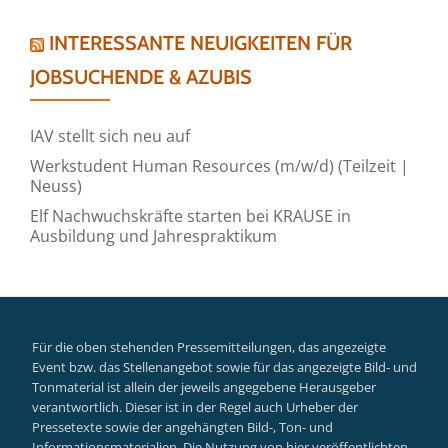
INTERESSANTE NEUIGKEITEN FÜR
JOBSUCHENDE & AZUBIS
IAV stellt sich neu auf
Werkstudent Human Resources (m/w/d) (Teilzeit |
Neuss)
Elf Nachwuchskräfte starten bei KRAUSE in
Ausbildung und Jahrespraktikum
Für die oben stehenden Pressemitteilungen, das angezeigte
Event bzw. das Stellenangebot sowie für das angezeigte Bild- und
Tonmaterial ist allein der jeweils angegebene Herausgeber
verantwortlich. Dieser ist in der Regel auch Urheber der
Pressetexte sowie der angehängten Bild-, Ton- und
Informationsmaterialien. Die Nutzung von hier veröffentlichten