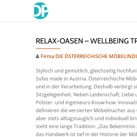
Skip
to
content
RELAX-OASEN – WELLBEING T
Firma DIE ÖSTERREICHISCHE MÖBELIND
Stylisch und gemütlich, gleichzeitig hochfu
Sofas made in Austria. Österreichische Möbel
und in der Verarbeitung. Deshalb verbirgt si
Sitzgelegenheit. Neben Leidenschaft, Liebe u
Polster- und Ingenieurs-Know-how. Innovat
definieren die versierten Möbelmacher aus
aber stets alltagstauglich und individuell b
steht eine lange Tradition: „Das Bekenntnis
das Handwerk ist tief in der Historie der Mö