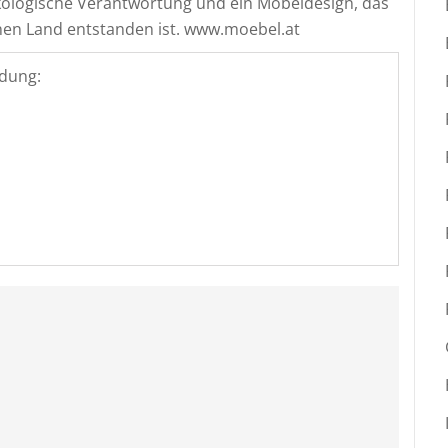
kologische Verantwortung und ein Möbeldesign, das
nen Land entstanden ist. www.moebel.at
dung: