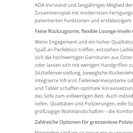
ADA-Vorstand und langjähriges Mitglied der
Zusammenspiel mit modernsten Fertigungsa
patentierten Funktionen und erstklassigem
Feine Rückzugsorte, flexible Lounge-Insel
Wenn Engagement und ein hoher Qualitätsan
Spaß an Perfektion treffen, entstehen Liebl
sich die hochwertigen Garnituren aus Öster
oder lassen sich mit wenigen Handgriffen z
Sitztiefenverstellung, bewegliche Rückenle
integrierte Infrarot-Tiefenwärmesysteme 
und Tablet schaffen optimale Voraussetzung
das Sofa zum vollwertigen Bett. Auch indivi
tiefen, Qualitäten und Polsterungen, edle So
großzügige Wohnlandschaften – die Komfor
Zahlreiche Optionen für grenzenlose Polst
Nirgendwo sind wir so privat wie in unseren