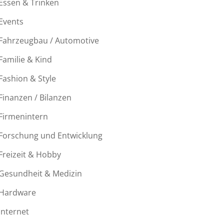
Essen & Trinken
Events
Fahrzeugbau / Automotive
Familie & Kind
Fashion & Style
Finanzen / Bilanzen
Firmenintern
Forschung und Entwicklung
Freizeit & Hobby
Gesundheit & Medizin
Hardware
Internet