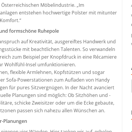
 Österreichischen Möbelindustrie. „Im
nlagen entstehen hochwertige Polster mit mitunter
 Komfort.“
n und formschöne Ruhepole
spruch auf Kreativität, ausgereiftes Handwerk und
ingsstücke mit beachtlichen Talenten. So verwandeln
reich zum Beispiel per Knopfdruck in eine Récamiere
ur Wohlfühl-Insel umfunktionieren.
hnen, flexible Armlehnen, Kopfstützen und sogar
oder Sofa-Powerstationen zum Aufladen von Handy
en für pures Sitzvergnügen. In der Nacht avanciert
duelle Planungen sind möglich: Ob Sitzhöhen und -
litäre, schicke Zweisitzer oder um die Ecke gebaute,
tzonen passen sich nahezu allen Wünschen an.
er-Planungen
 eigenen vier Wänden. Hier tanken wir auf, erholen