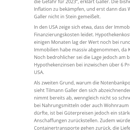
die Gefahr für 2023“, erklärt Galler. Die bi
Inflation zu bekämpfen, und erst dann das 
Galler nicht in Stein gemeißelt.
In den USA zeige sich etwa, dass der Immob
Finanzierungskosten leidet. Hypothekenkos
einigen Monaten lag der Wert noch bei rund
Immobilien habe massiv abgenommen, da Kä
Noch bedrohlicher sei die Lage jedoch am b
Hypothekenzinsen bei inzwischen über 6 Proze
USA.
Als zweiten Grund, warum die Notenbankpolit
sieht Tilmann Galler den sich abzeichnenden
nimmt bereits ab, wenngleich nicht so schnel
bei Nahrungsmitteln oder auch Wohnraum di
dürfte, ist bei Güterpreisen jedoch ein st
Anschaffungen zurückstellen. Zudem würden
Containertransporte gehen zurück, die Liefe