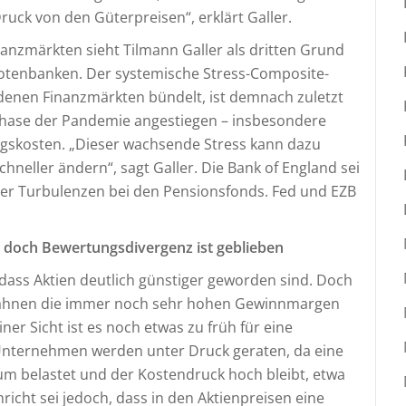
Druck von den Güterpreisen“, erklärt Galler.
anzmärkten sieht Tilmann Galler als dritten Grund
Notenbanken. Der systemische Stress-Composite-
iedenen Finanzmärkten bündelt, ist demnach zuletzt
phase der Pandemie angestiegen – insbesondere
ngskosten. „Dieser wachsende Stress kann dazu
hneller ändern“, sagt Galler. Die Bank of England sei
der Turbulenzen bei den Pensionsfonds. Fed und EZB
– doch Bewertungsdivergenz ist geblieben
, dass Aktien deutlich günstiger geworden sind. Doch
ahnen die immer noch sehr hohen Gewinnmargen
ner Sicht ist es noch etwas zu früh für eine
Unternehmen werden unter Druck geraten, da eine
 belastet und der Kostendruck hoch bleibt, etwa
icht sei jedoch, dass in den Aktienpreisen eine