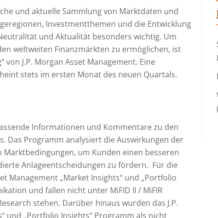
eiche und aktuelle Sammlung von Marktdaten und
lageregionen, Investmentthemen und die Entwicklung
Neutralität und Aktualität besonders wichtig. Um
n den weltweiten Finanzmärkten zu ermöglichen, ist
g“ von J.P. Morgan Asset Management. Eine
cheint stets im ersten Monat des neuen Quartals.
mfassende Informationen und Kommentare zu den
is. Das Programm analysiert die Auswirkungen der
en Marktbedingungen, um Kunden einen besseren
ndierte Anlageentscheidungen zu fördern. Für die
sset Management „Market Insights“ und „Portfolio
tion und fallen nicht unter MiFID II / MiFIR
esearch stehen. Darüber hinaus wurden das J.P.
 und „Portfolio Insights“ Programm als nicht