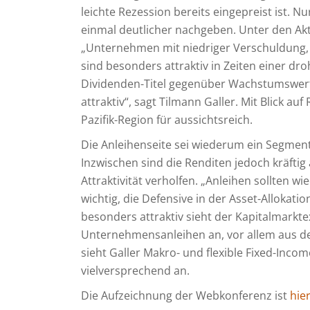
leichte Rezession bereits eingepreist ist. N
einmal deutlicher nachgeben. Unter den Aktie
„Unternehmen mit niedriger Verschuldung,
sind besonders attraktiv in Zeiten einer d
Dividenden-Titel gegenüber Wachstumswert
attraktiv“, sagt Tilmann Galler. Mit Blick au
Pazifik-Region für aussichtsreich.
Die Anleihenseite sei wiederum ein Segment,
Inzwischen sind die Renditen jedoch kräfti
Attraktivität verholfen. „Anleihen sollten wi
wichtig, die Defensive in der Asset-Allokatio
besonders attraktiv sieht der Kapitalmarkt
Unternehmensanleihen an, vor allem aus den
sieht Galler Makro- und flexible Fixed-Incom
vielversprechend an.
Die Aufzeichnung der Webkonferenz ist
hie