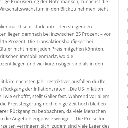
sherige Priorisierung der Notenbanken, zunächst die
Wirtschaftswachstum in den Blick zu nehmen, sieht
ilienmarkt sehr stark unter den steigenden
ten liegen demnach bei inzwischen 25 Prozent – vor
 15 Prozent. Die Transaktionshäufigkeit bei
ufer nicht mehr jeden Preis mitgehen könnten.
ritischen Immobilienmarkt, wo die
nt liegen und viel kurzfristiger sind als in den
ik im nächsten Jahr restriktiver ausfallen dürfte,
 Rückgang der Inflationsraten. „Die US-Inflation
l wie erhofft“, stellt Galler fest. Während vor allem
e Preissteigerung noch einige Zeit hoch bleiben
ärkerer Rückgang zu beobachten, da viele Menschen
 die Angebotsengpässe weniger: „Die Preise für
rzeiten verringern sich, zudem sind viele Lager des