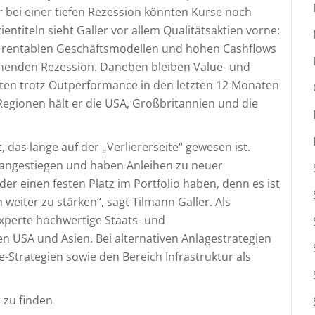
ur bei einer tiefen Rezession könnten Kurse noch
ntiteln sieht Galler vor allem Qualitätsaktien vorne:
 rentablen Geschäftsmodellen und hohen Cashflows
rohenden Rezession. Daneben bleiben Value- und
en trotz Outperformance in den letzten 12 Monaten
f Regionen hält er die USA, Großbritannien und die
 das lange auf der „Verliererseite“ gewesen ist.
g angestiegen und haben Anleihen zu neuer
eder einen festen Platz im Portfolio haben, denn es ist
n weiter zu stärken“, sagt Tilmann Galler. Als
experte hochwertige Staats- und
 USA und Asien. Bei alternativen Anlagestrategien
e-Strategien sowie den Bereich Infrastruktur als
r
zu finden