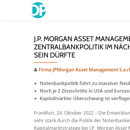
Skip
to
content
J.P. MORGAN ASSET MANAGEM
ZENTRALBANKPOLITIK IM NÄCH
SEIN DÜRFTE
Firma JPMorgan Asset Management S.a.rl
Notenbankpolitik führt zu massiver N
Noch je 2 Zinsschritte in USA und Euroz
Kapitalmärkte: Überschwang ist verfloge
Frankfurt, 24. Oktober 2022 – Die Entwickl
sehr stark durch die Politik der Notenbank
Kapitalmarktstratege bei J.P. Morgan Asset