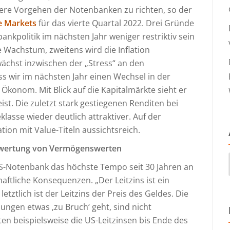
itere Vorgehen der Notenbanken zu richten, so der
e Markets
für das vierte Quartal 2022. Drei Gründe
bankpolitik im nächsten Jahr weniger restriktiv sein
e Wachstum, zweitens wird die Inflation
wächst inzwischen der „Stress“ an den
s wir im nächsten Jahr einen Wechsel in der
 Ökonom. Mit Blick auf die Kapitalmärkte sieht er
ist. Die zuletzt stark gestiegenen Renditen bei
asse wieder deutlich attraktiver. Auf der
tion mit Value-Titeln aussichtsreich.
ewertung von Vermögenswerten
S-Notenbank das höchste Tempo seit 30 Jahren an
aftliche Konsequenzen. „Der Leitzins ist ein
letztlich ist der Leitzins der Preis des Geldes. Die
ungen etwas ‚zu Bruch‘ geht, sind nicht
rten beispielsweise die US-Leitzinsen bis Ende des