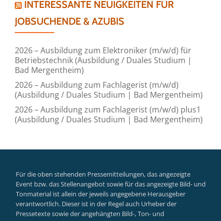
INTERESSANTE NEUIGKEITEN FÜR
JOBSUCHENDE & AZUBIS
2026 – Ausbildung zum Elektroniker (m/w/d) für
Betriebstechnik (Ausbildung / Duales Studium |
Bad Mergentheim)
2026 – Ausbildung zum Fachlagerist (m/w/d)
(Ausbildung / Duales Studium | Bad Mergentheim)
2026 – Ausbildung zum Fachlagerist (m/w/d) plus1
(Ausbildung / Duales Studium | Bad Mergentheim)
Für die oben stehenden Pressemitteilungen, das angezeigte
Event bzw. das Stellenangebot sowie für das angezeigte Bild- und
Tonmaterial ist allein der jeweils angegebene Herausgeber
verantwortlich. Dieser ist in der Regel auch Urheber der
Pressetexte sowie der angehängten Bild-, Ton- und