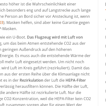
desto höher ist die Wahrscheinlichkeit einer
lich besonders eng und auf Langstrecke auch lange
ne Person an Bord sicher vor Ansteckung ist, wenn
03
). Masken helfen, sind aber keine Garantie gegen
P-Masken.
wie ein U-Boot.
Das Flugzeug wird mit Luft von
tig, um das beim Atmen entstehende CO2 aus der
m geringen Außendruck auf den höheren
 Energie. Es muss auch die entstehende Wärme der
oll mehr Luft eingesetzt werden. Um nicht noch
ird Luft im Kreis geführt (rezirkuliert). Damit das
en aus der ersten Reihe über die Klimaanlage nicht
bt es in der
Rezirkulation
der Luft die
HEPA-Filter
verlässig herausfiltern können. Die Hälfte der Luft,
die andere Hälfte ist rezirkulierte Luft. Nur die
ge CO2-Konzentration, weil die HEPA-Filter kein CO2
e Luft zusammen sorgen aber für einen Wert der