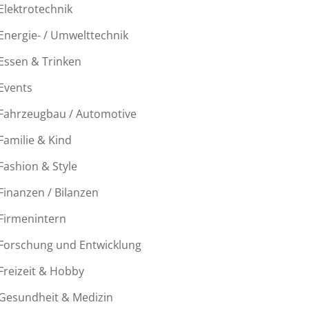
Elektrotechnik
Energie- / Umwelttechnik
Essen & Trinken
Events
Fahrzeugbau / Automotive
Familie & Kind
Fashion & Style
Finanzen / Bilanzen
Firmenintern
Forschung und Entwicklung
Freizeit & Hobby
Gesundheit & Medizin