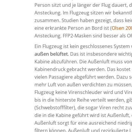
Person sitzt und je länger der Flug dauert, 
Ansteckung. Im Flugzeug sitzen wir bekannt
zusammen. Studien haben gezeigt, dass kei
eine erkrankte Person an Bord ist (
Olsen 20
Ansteckung. FFP2-Masken sind besser als O
Ein Flugzeug ist kein geschlossenes System 
außen belüftet
. Das ist insbesondere wich
Kabine abzuführen. Die Außenluft muss vo
Kabinendruck gebracht werden. Das kostet
vielen Passagiere abgeführt werden. Dazu s
mehr Luft von außen verdichten zu müssen, w
Flugzeug keine Virenschleuder wird und Vir
bis in die hinterste Reihe verteilt werden, gi
(Schwebstofffilter), die sogar Viren recht zu
die in die Kabine geführt wird ist Außenluft, 
Außenluft sorgt für eine ausreichend niedri
filtern können. Außenluft und rezirkuliert