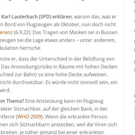
Karl Lauterbach (SPD) erklären
, warum das, was er
 an Bord von Flugzeugen ab Oktober, nun doch nicht
erenz
(6.9.22): Das Tragen von Masken sei in Bussen
zeugen sei die Lage etwas anders – unter anderem,
kulation herrsche.
änzte er, dass der Unterschied in der Belüftung von
i. Das Ansteckungsrisiko in Räume mit hohen Decken
schied zur Bahn) so eine hohe Decke aufweisen.
icht durchsetzbar. Es würde nicht sinnvoll sein, ein
wird.
zum Thema?
Eine Ansteckung kann im Flugzeug
ekter Sitznachbar, auf der gleichen Bank, in der
tfernt (
WHO 2009
). Wenn die erkrankte Person
en sich Sitznachbarn anstecken, weil die Viren sich
breiten. Je näher jemand bei einer erkrankten