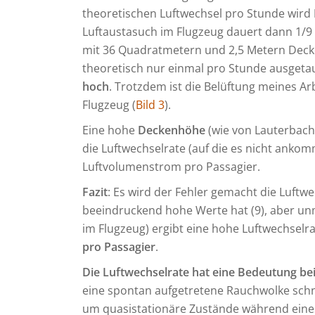
theoretischen Luftwechsel pro Stunde wird
Luftaustasuch im Flugzeug dauert dann 1/9
mit 36 Quadratmetern und 2,5 Metern Decke
theoretisch nur einmal pro Stunde ausgeta
hoch
. Trotzdem ist die Belüftung meines Ar
Flugzeug (
Bild 3
).
Eine hohe
Deckenhöhe
(wie von Lauterbach
die Luftwechselrate (auf die es nicht anko
Luftvolumenstrom pro Passagier.
Fazit
: Es wird der Fehler gemacht die Luftw
beeindruckend hohe Werte hat (9), aber unm
im Flugzeug) ergibt eine hohe Luftwechselr
pro Passagier
.
Die Luftwechselrate hat eine Bedeutung b
eine spontan aufgetretene Rauchwolke schne
um quasistationäre Zustände während eines 