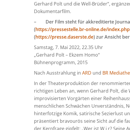
Gerhard Polt und die Well-Brüder“, ergänz
Dokumentarfilm.
–
Der Film steht für akkreditierte Jour
(
https://pressestelle.br-online.de/index.php
(
https://presse.daserste.de
) zur Ansicht ber
Samstag, 7. Mai 2022, 22.35 Uhr
„Gerhard Polt – Ekzem Homo“
Bühnenprogramm, 2015
Nach Ausstrahlung in
ARD
und
BR Mediathe
In der Theaterproduktion der renommierte
richtigen Leben an, wenn Gerhard Polt, die 
improvisierten Vorgärten einer Reihenhaus
menschlichen Schwächen Unverständnis, Ne
hinterfotzige Komik, satirische Sezierlust 
präsentiert bravourös seine Sicht auf die fau
der Kernfrage gipfelt: „Wer ist W i r? Seine 