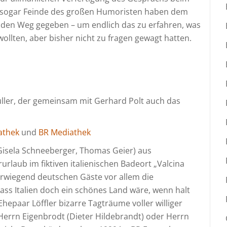
t sogar Feinde des großen Humoristen haben dem
f den Weg gegeben – um endlich das zu erfahren, was
ollten, aber bisher nicht zu fragen gewagt hatten.
Müller, der gemeinsam mit Gerhard Polt auch das
athek
und
BR Mediathek
 Gisela Schneeberger, Thomas Geier) aus
laub im fiktiven italienischen Badeort „Valcina
berwiegend deutschen Gäste vor allem die
dass Italien doch ein schönes Land wäre, wenn halt
Ehepaar Löffler bizarre Tagträume voller williger
Herrn Eigenbrodt (Dieter Hildebrandt) oder Herrn