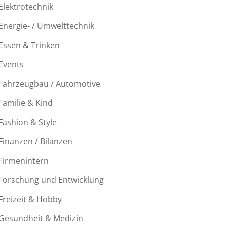
Elektrotechnik
Energie- / Umwelttechnik
Essen & Trinken
Events
Fahrzeugbau / Automotive
Familie & Kind
Fashion & Style
Finanzen / Bilanzen
Firmenintern
Forschung und Entwicklung
Freizeit & Hobby
Gesundheit & Medizin