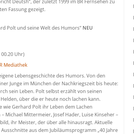
icht Deutsh“, der zuletzt 1999 im BR Fernsehen zu
rten Fassung gezeigt.
hard Polt und seine Welt des Humors“
NEU
 00.20 Uhr)
R Mediathek
 eigene Lebensgeschichte des Humors. Von den
einer Junge im München der Nachkriegszeit bis heute:
rch sein Leben. Polt selbst erzählt von seinen
 Helden, über die er heute noch lachen kann.
 wie Gerhard Polt ihr Leben dem Lachen
– Michael Mittermeier, Josef Hader, Luise Kinseher –
bild, ihr Meister, der über alle hinausragt. Aktuelle
 Ausschnitte aus dem Jubiläumsprogramm „40 Jahre