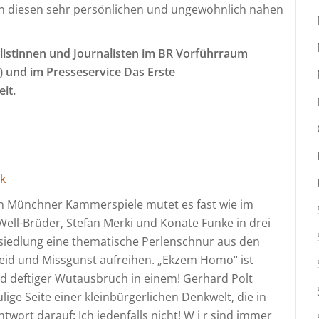
en diesen sehr persönlichen und ungewöhnlich nahen
nalistinnen und Journalisten im BR Vorführraum
)
und im Presseservice Das Erste
eit.
k
n Münchner Kammerspiele mutet es fast wie im
Well-Brüder, Stefan Merki und Konate Funke in drei
siedlung eine thematische Perlenschnur aus den
id und Missgunst aufreihen. „Ekzem Homo“ ist
und deftiger Wutausbruch in einem! Gerhard Polt
lige Seite einer kleinbürgerlichen Denkwelt, die in
Antwort darauf: Ich jedenfalls nicht! W i r sind immer