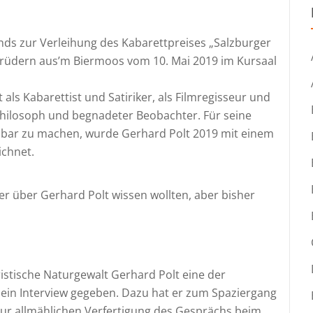
nds zur Verleihung des Kabarettpreises „Salzburger
-Brüdern aus’m Biermoos vom 10. Mai 2019 im Kursaal
t als Kabarettist und Satiriker, als Filmregisseur und
Philosoph und begnadeter Beobachter. Für seine
nbar zu machen, wurde Gerhard Polt 2019 mit einem
ichnet.
er über Gerhard Polt wissen wollten, aber bisher
istische Naturgewalt Gerhard Polt eine der
in Interview gegeben. Dazu hat er zum Spaziergang
 zur allmählichen Verfertigung des Gesprächs beim