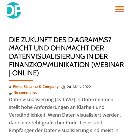
TO
Skip
to
NA
content
DIE ZUKUNFT DES DIAGRAMMS?
MACHT UND OHNMACHT DER
DATENVISUALISIERUNG IN DER
FINANZKOMMUNIKATION (WEBINAR
| ONLINE)
Firma Bissantz & Company
24. März 2022
No comments
Daten­visuali­sierung (DataViz) in Unternehmen
stellt hohe Anforderungen an Klarheit und
Verständlichkeit. Wenn Daten visualisiert werden,
dann entsteht grafischer Code. Leser und
Empfänger der Daten­visuali­sierung sind meist in