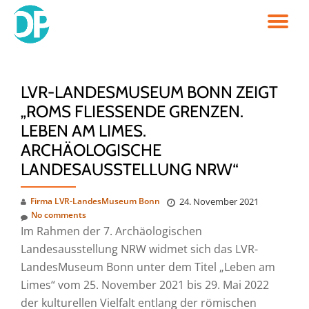
TO
Skip
to
NA
content
LVR-LANDESMUSEUM BONN ZEIGT
„ROMS FLIESSENDE GRENZEN. L
EBEN AM LIMES. A
RCHÄOLOGISCHE L
ANDESAUSSTELLUNG NRW“
Firma LVR-LandesMuseum Bonn
24. November 2021
No comments
Im Rahmen der 7. Archäologischen
Landesausstellung NRW widmet sich das LVR-
LandesMuseum Bonn unter dem Titel „Leben am
Limes“ vom 25. November 2021 bis 29. Mai 2022
der kulturellen Vielfalt entlang der römischen