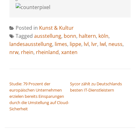
Posted in
Kunst & Kultur
Tagged
ausstellung
,
bonn
,
haltern
,
köln
,
landesausstellung
,
limes
,
lippe
,
lvl
,
lvr
,
lwl
,
neuss
,
nrw
,
rhein
,
rheinland
,
xanten
BEITRAGSNAVIGATION
Studie: 79 Prozent der
Sycor zählt zu Deutschlands
europäischen Unternehmen
besten IT-Dienstleistern
erzielen bereits Einsparungen
durch die Umstellung auf Cloud-
Sicherheit