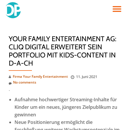
TO
Skip
to
NA
content
YOUR FAMILY ENTERTAINMENT AG:
CLIQ DIGITAL ERWEITERT SEIN
PORTFOLIO MIT KIDS-CONTENT IN
D-A-CH
Firma Your Family Entertainment
11. Juni 2021
No comments
.
Aufnahme hochwertiger Streaming-Inhalte für
Kinder um ein neues, jüngeres Zielpublikum zu
gewinnen
Neue Positionierung ermöglicht die
Erschließung weiterer Wachstumspotenziale im