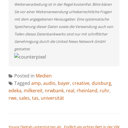
Weiterverarbeitung ist in der Regel kostenfrei. Bitte klären
Sie vor einer Weiterverwendung urheberrechtliche Fragen
mit dem angegebenen Herausgeber. Eine systematische
Speicherung dieser Daten sowie die Verwendung auch von
Teilen dieses Datenbankwerks sind nur mit schriftlicher
Genehmigung durch die United News Network GmbH
gestattet.
Posted in
Medien
Tagged
amp
,
audio
,
bayer
,
creative
,
duisburg
,
edeka
,
milkereit
,
nrwbank
,
real
,
rheinland
,
ruhr
,
rwe
,
sales
,
tas
,
universität
BEITRAGSNAVIGATION
Young Digitals unterstützen als
Endlich ein echtes Bett in der VW