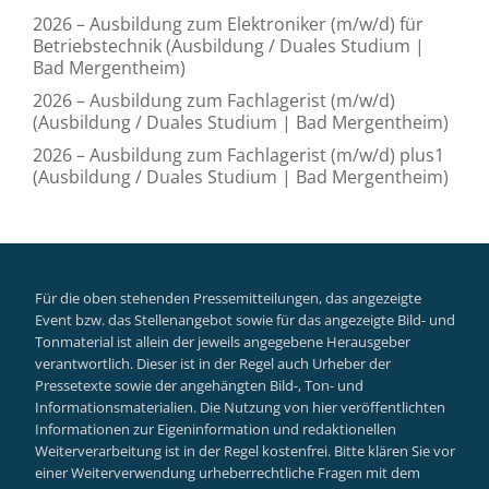
2026 – Ausbildung zum Elektroniker (m/w/d) für
Betriebstechnik (Ausbildung / Duales Studium |
Bad Mergentheim)
2026 – Ausbildung zum Fachlagerist (m/w/d)
(Ausbildung / Duales Studium | Bad Mergentheim)
2026 – Ausbildung zum Fachlagerist (m/w/d) plus1
(Ausbildung / Duales Studium | Bad Mergentheim)
Für die oben stehenden Pressemitteilungen, das angezeigte
Event bzw. das Stellenangebot sowie für das angezeigte Bild- und
Tonmaterial ist allein der jeweils angegebene Herausgeber
verantwortlich. Dieser ist in der Regel auch Urheber der
Pressetexte sowie der angehängten Bild-, Ton- und
Informationsmaterialien. Die Nutzung von hier veröffentlichten
Informationen zur Eigeninformation und redaktionellen
Weiterverarbeitung ist in der Regel kostenfrei. Bitte klären Sie vor
einer Weiterverwendung urheberrechtliche Fragen mit dem