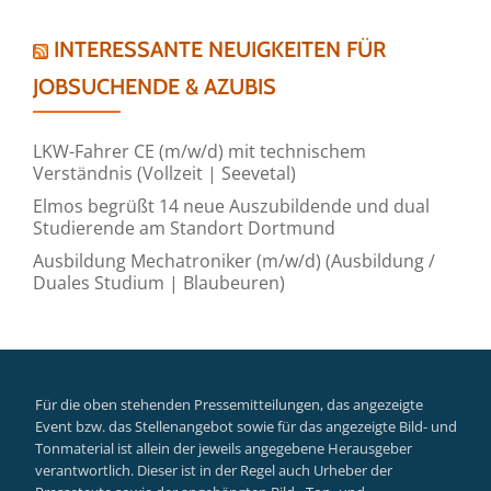
INTERESSANTE NEUIGKEITEN FÜR
JOBSUCHENDE & AZUBIS
LKW-Fahrer CE (m/w/d) mit technischem
Verständnis (Vollzeit | Seevetal)
Elmos begrüßt 14 neue Auszubildende und dual
Studierende am Standort Dortmund
Ausbildung Mechatroniker (m/w/d) (Ausbildung /
Duales Studium | Blaubeuren)
Für die oben stehenden Pressemitteilungen, das angezeigte
Event bzw. das Stellenangebot sowie für das angezeigte Bild- und
Tonmaterial ist allein der jeweils angegebene Herausgeber
verantwortlich. Dieser ist in der Regel auch Urheber der