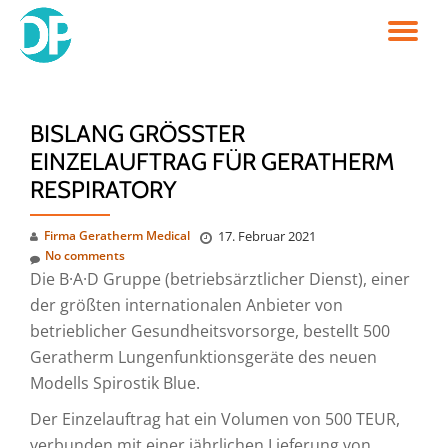
TO
Skip
to
NA
content
BISLANG GRÖSSTER E
INZELAUFTRAG FÜR GERATHERM R
ESPIRATORY
Firma Geratherm Medical
17. Februar 2021
No comments
Die B·A·D Gruppe (betriebsärztlicher Dienst), einer
der größten internationalen Anbieter von
betrieblicher Gesundheitsvorsorge, bestellt 500
Geratherm Lungenfunktionsgeräte des neuen
Modells Spirostik Blue.
Der Einzelauftrag hat ein Volumen von 500 TEUR,
verbunden mit einer jährlichen Lieferung von