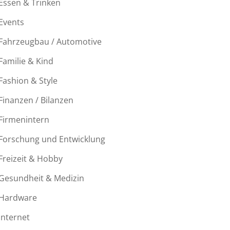
Essen & Trinken
Events
Fahrzeugbau / Automotive
Familie & Kind
Fashion & Style
Finanzen / Bilanzen
Firmenintern
Forschung und Entwicklung
Freizeit & Hobby
Gesundheit & Medizin
Hardware
Internet