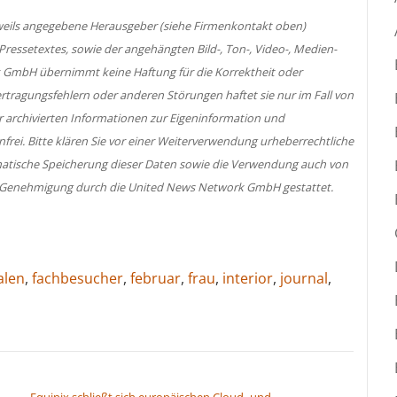
jeweils angegebene Herausgeber (siehe Firmenkontakt oben)
 Pressetextes, sowie der angehängten Bild-, Ton-, Video-, Medien-
 GmbH übernimmt keine Haftung für die Korrektheit oder
ertragungsfehlern oder anderen Störungen haftet sie nur im Fall von
er archivierten Informationen zur Eigeninformation und
nfrei. Bitte klären Sie vor einer Weiterverwendung urheberrechtliche
atische Speicherung dieser Daten sowie die Verwendung auch von
her Genehmigung durch die United News Network GmbH gestattet.
alen
,
fachbesucher
,
februar
,
frau
,
interior
,
journal
,
Equinix schließt sich europäischen Cloud- und