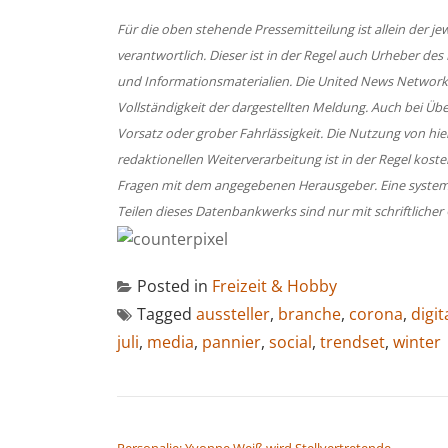
Für die oben stehende Pressemitteilung ist allein der 
verantwortlich. Dieser ist in der Regel auch Urheber des
und Informationsmaterialien. Die United News Network
Vollständigkeit der dargestellten Meldung. Auch bei Üb
Vorsatz oder grober Fahrlässigkeit. Die Nutzung von hi
redaktionellen Weiterverarbeitung ist in der Regel koste
Fragen mit dem angegebenen Herausgeber. Eine system
Teilen dieses Datenbankwerks sind nur mit schriftlic
Posted in
Freizeit & Hobby
Tagged
aussteller
,
branche
,
corona
,
digit
juli
,
media
,
pannier
,
social
,
trendset
,
winter
BEITRAGSNAVIGATION
Personalie: Yvonne Weiß wird Stellvertretende