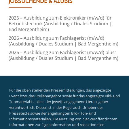
JOBSUCHENDE & AZUBIS
2026 – Ausbildung zum Elektroniker (m/w/d) für
Betriebstechnik (Ausbildung / Duales Studium |
Bad Mergentheim)
2026 – Ausbildung zum Fachlagerist (m/w/d)
(Ausbildung / Duales Studium | Bad Mergentheim)
2026 – Ausbildung zum Fachlagerist (m/w/d) plus1
(Ausbildung / Duales Studium | Bad Mergentheim)
Für die oben stehenden Pressemitteilungen, das angezeigte
Event bzw. das Stellenangebot sowie für das angezeigte Bild- und
Tonmaterial ist allein der jeweils angegebene Herausgeber
verantwortlich. Dieser ist in der Regel auch Urheber der
Pressetexte sowie der angehängten Bild-, Ton- und
Informationsmaterialien. Die Nutzung von hier veröffentlichten
Informationen zur Eigeninformation und redaktionellen