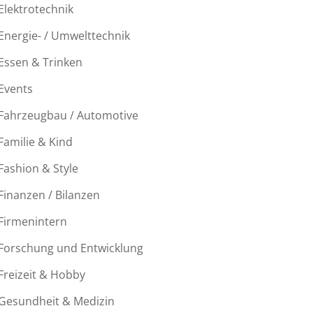
Elektrotechnik
Energie- / Umwelttechnik
Essen & Trinken
Events
Fahrzeugbau / Automotive
Familie & Kind
Fashion & Style
Finanzen / Bilanzen
Firmenintern
Forschung und Entwicklung
Freizeit & Hobby
Gesundheit & Medizin