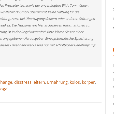
des Pressetextes, sowie der angehängten Bild-, Ton-, Video-,
News Network GmbH übernimmt keine Haftung für die
 Meldung. Auch bei Übertragungsfehlern oder anderen Störungen
ssigkeit. Die Nutzung von hier archivierten Informationen zur
g ist in der Regel kostenfrei. Bitte klären Sie vor einer
m angegebenen Herausgeber. Eine systematische Speicherung
 dieses Datenbankwerks sind nur mit schriftlicher Genehmigung
change
,
disstress
,
eltern
,
Ernährung
,
kolos
,
körper
,
yoga