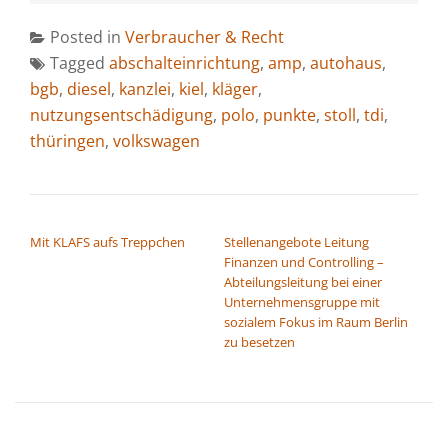
Posted in
Verbraucher & Recht
Tagged
abschalteinrichtung
,
amp
,
autohaus
,
bgb
,
diesel
,
kanzlei
,
kiel
,
kläger
,
nutzungsentschädigung
,
polo
,
punkte
,
stoll
,
tdi
,
thüringen
,
volkswagen
BEITRAGSNAVIGATION
Mit KLAFS aufs Treppchen
Stellenangebote Leitung
Finanzen und Controlling –
Abteilungsleitung bei einer
Unternehmensgruppe mit
sozialem Fokus im Raum Berlin
zu besetzen