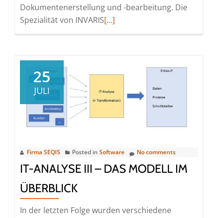
Dokumentenerstellung und -bearbeitung. Die
Read
Spezialität von INVARIS
[…]
more
about
Individuell
abgestimmte
25
Lösungen
JULI
statt
allgemeiner
Tipps
Firma SEQIS
Posted in
Software
No comments
IT-ANALYSE III – DAS MODELL IM
ÜBERBLICK
In der letzten Folge wurden verschiedene