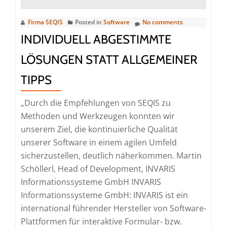
Teste
endli
Firma SEQIS
Posted in
Software
No comments
wiede
INDIVIDUELL ABGESTIMMTE
dort
LÖSUNGEN STATT ALLGEMEINER
angel
ist,
TIPPS
wo
es
„Durch die Empfehlungen von SEQIS zu
eigent
Methoden und Werkzeugen konnten wir
herk
unserem Ziel, die kontinuierliche Qualität
unserer Software in einem agilen Umfeld
sicherzustellen, deutlich näherkommen. Martin
Schöllerl, Head of Development, INVARIS
Informationssysteme GmbH INVARIS
Informationssysteme GmbH: INVARIS ist ein
international führender Hersteller von Software-
Plattformen für interaktive Formular- bzw.