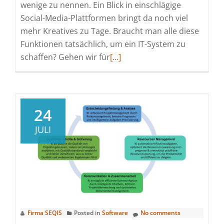
wenige zu nennen. Ein Blick in einschlägige
Social-Media-Plattformen bringt da noch viel
mehr Kreatives zu Tage. Braucht man alle diese
Funktionen tatsächlich, um ein IT-System zu
Read
schaffen? Gehen wir für
[…]
more
about
IT-
Analyse
24
I
JULI
–
Wer
braucht
eigentlich
IT-
Analyse?
Firma SEQIS
Posted in
Software
No comments