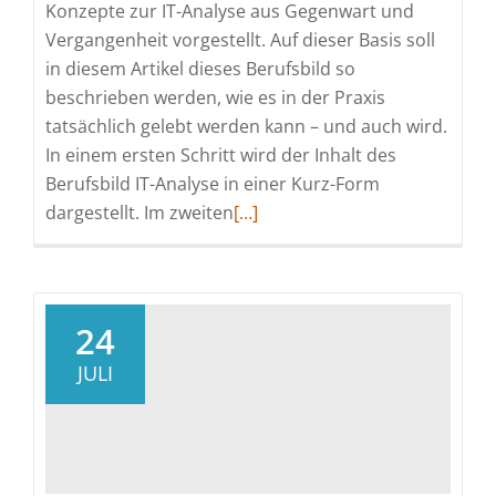
Konzepte zur IT-Analyse aus Gegenwart und
Vergangenheit vorgestellt. Auf dieser Basis soll
in diesem Artikel dieses Berufsbild so
beschrieben werden, wie es in der Praxis
tatsächlich gelebt werden kann – und auch wird.
In einem ersten Schritt wird der Inhalt des
Berufsbild IT-Analyse in einer Kurz-Form
Read
dargestellt. Im zweiten
[…]
more
about
IT-
Analyse
24
III
JULI
–
das
Modell
im