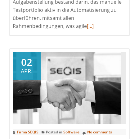
Aufgabenstellung bestand darin, das manuelle
Testportfolio aktiv in die Automatisierung zu
überführen, mitsamt allen
Read
Rahmenbedingungen, was agile
[…]
more
about
SEQIS
Referenzbericht:
02
ADMIRAL
APR.
Sportwetten
GmbH
Firma SEQIS
Posted in
Software
No comments