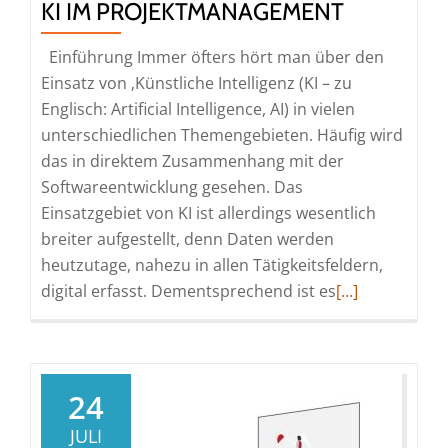
KI IM PROJEKTMANAGEMENT
Einführung Immer öfters hört man über den
Einsatz von ‚Künstliche Intelligenz (KI – zu
Englisch: Artificial Intelligence, AI) in vielen
unterschiedlichen Themengebieten. Häufig wird
das in direktem Zusammenhang mit der
Softwareentwicklung gesehen. Das
Einsatzgebiet von KI ist allerdings wesentlich
breiter aufgestellt, denn Daten werden
heutzutage, nahezu in allen Tätigkeitsfeldern,
Read
digital erfasst. Dementsprechend ist es
[…]
more
about
KI
im
24
Projektmanag
JULI