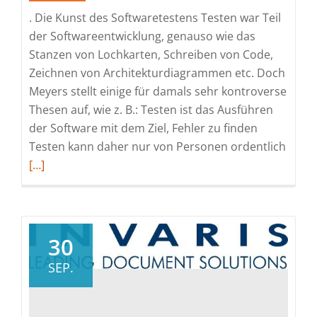
. Die Kunst des Softwaretestens Testen war Teil
der Softwareentwicklung, genauso wie das
Stanzen von Lochkarten, Schreiben von Code,
Zeichnen von Architekturdiagrammen etc. Doch
Meyers stellt einige für damals sehr kontroverse
Thesen auf, wie z. B.: Testen ist das Ausführen
der Software mit dem Ziel, Fehler zu finden
Read
Testen kann daher nur von Personen ordentlich
more
[…]
about
Shift
Left
Testi
30
–
SEP.
oder
wie
das