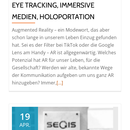
EYE TRACKING, IMMERSIVE
MEDIEN, HOLOPORTATION
Augmented Reality – ein Modewort, das aber
schon lange in unserem Leben Einzug gefunden
hat. Sei es der Filter bei TikTok oder die Google
Lens am Handy – AR ist allgegenwärtig. Welches
Potenzial hat AR für unser Leben, für die
Gesellschaft? Werden wir alte, bekannte Wege
der Kommunikation aufgeben um uns ganz AR
Read
hinzugeben? Immer,
[…]
more
about
Eye
Tracking,
19
immersive
APR.
Medien,