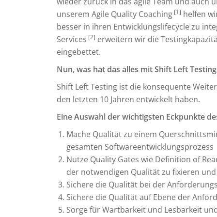
wieder zurück in das agile Team und auch un
[1]
unserem Agile Quality Coaching
helfen wi
besser in ihren Entwicklungslifecycle zu in
[2]
Services
erweitern wir die Testingkapazit
eingebettet.
Nun, was hat das alles mit Shift Left Testing
Shift Left Testing ist die konsequente Weiter
den letzten 10 Jahren entwickelt haben.
Eine Auswahl der wichtigsten Eckpunkte des 
Mache Qualität zu einem Querschnittsminds
gesamten Softwareentwicklungsprozess
Nutze Quality Gates wie Definition of Re
der notwendigen Qualität zu fixieren un
Sichere die Qualität bei der Anforderu
Sichere die Qualität auf Ebene der Anfo
Sorge für Wartbarkeit und Lesbarkeit und