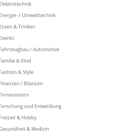
Elektrotechnik
Energie- / Umwelttechnik
Essen & Trinken
Events
Fahrzeugbau / Automotive
Familie & Kind
Fashion & Style
Finanzen / Bilanzen
Firmenintern
Forschung und Entwicklung
Freizeit & Hobby
Gesundheit & Medizin