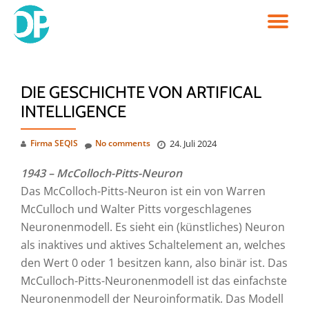
TO
Skip
to
NA
content
DIE GESCHICHTE VON ARTIFICAL
INTELLIGENCE
Firma SEQIS
No comments
24. Juli 2024
1943 – McColloch-Pitts-Neuron
Das McColloch-Pitts-Neuron ist ein von Warren
McCulloch und Walter Pitts vorgeschlagenes
Neuronenmodell. Es sieht ein (künstliches) Neuron
als inaktives und aktives Schaltelement an, welches
den Wert 0 oder 1 besitzen kann, also binär ist. Das
McCulloch-Pitts-Neuronenmodell ist das einfachste
Neuronenmodell der Neuroinformatik. Das Modell