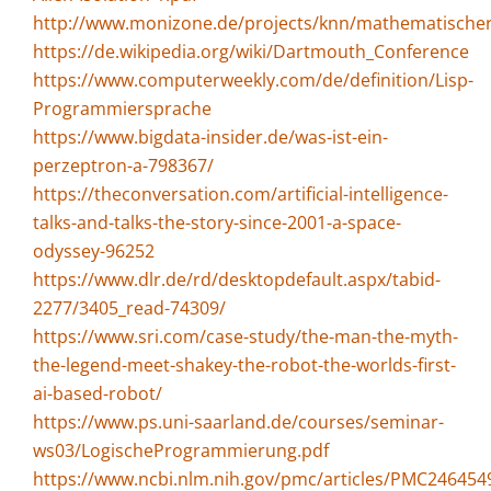
http://www.monizone.de/projects/knn/mathematischer
https://de.wikipedia.org/wiki/Dartmouth_Conference
https://www.computerweekly.com/de/definition/Lisp-
Programmiersprache
https://www.bigdata-insider.de/was-ist-ein-
perzeptron-a-798367/
https://theconversation.com/artificial-intelligence-
talks-and-talks-the-story-since-2001-a-space-
odyssey-96252
https://www.dlr.de/rd/desktopdefault.aspx/tabid-
2277/3405_read-74309/
https://www.sri.com/case-study/the-man-the-myth-
the-legend-meet-shakey-the-robot-the-worlds-first-
ai-based-robot/
https://www.ps.uni-saarland.de/courses/seminar-
ws03/LogischeProgrammierung.pdf
https://www.ncbi.nlm.nih.gov/pmc/articles/PMC24645