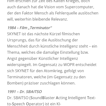
Film erschien zur Zeit des Kalten Krieges, doch
auch danach hat die Vision vom Supercomputer,
der den Faktor Mensch als Fehlerquelle auslöschen
will, weiterhin bleibende Relevanz.
1984 – Film „Terminator“
SKYNET ist das nächste Kürzel filmischen
Ursprungs, das für die Auslöschung der
Menschheit durch künstliche Intelligenz steht – ein
Thema, welches die damalige Einstellung bzw.
Angst gegenüber Künstlicher Intelligenz
widerspiegelt. Im Gegensatz zu WOPR entscheidet
sich SKYNET für den Atomkrieg, gefolgt von
Terminatoren, welche (im Gegensatz zu den
Bomben) präziser zuschlagen können.
1991 – Dr. SBAITSO
Dr. SBAITSO (
S
ound
B
laster
A
cting
I
ntelligent
T
ext-
to-
S
peech
O
perator) ist ein KI-