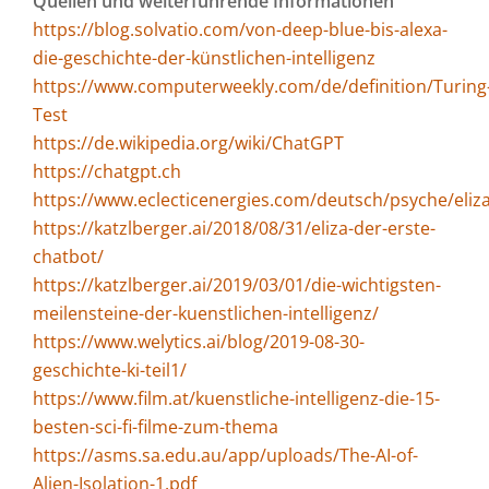
Quellen und weiterführende Informationen
https://blog.solvatio.com/von-deep-blue-bis-alexa-
die-geschichte-der-künstlichen-intelligenz
https://www.computerweekly.com/de/definition/Turing
Test
https://de.wikipedia.org/wiki/ChatGPT
https://chatgpt.ch
https://www.eclecticenergies.com/deutsch/psyche/eliz
https://katzlberger.ai/2018/08/31/eliza-der-erste-
chatbot/
https://katzlberger.ai/2019/03/01/die-wichtigsten-
meilensteine-der-kuenstlichen-intelligenz/
https://www.welytics.ai/blog/2019-08-30-
geschichte-ki-teil1/
https://www.film.at/kuenstliche-intelligenz-die-15-
besten-sci-fi-filme-zum-thema
https://asms.sa.edu.au/app/uploads/The-AI-of-
Alien-Isolation-1.pdf