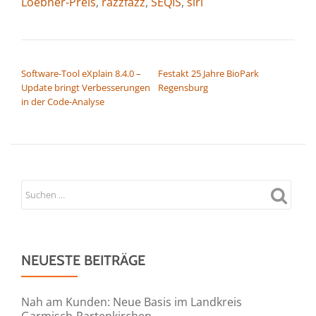
Loebner-Preis
,
razzfazz
,
SEQIS
,
siri
BEITRAGSNAVIGATION
Software-Tool eXplain 8.4.0 –
Festakt 25 Jahre BioPark
Update bringt Verbesserungen
Regensburg
in der Code-Analyse
NEUESTE BEITRÄGE
Nah am Kunden: Neue Basis im Landkreis
Garmisch-Partenkirchen