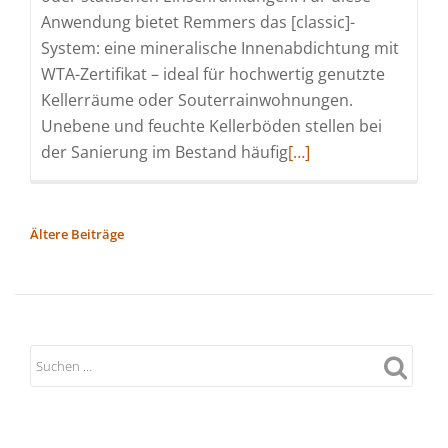
Anwendung bietet Remmers das [classic]-
System: eine mineralische Innenabdichtung mit
WTA-Zertifikat – ideal für hochwertig genutzte
Kellerräume oder Souterrainwohnungen.
Unebene und feuchte Kellerböden stellen bei
Read
der Sanierung im Bestand häufig
[…]
more
about
Kellerbodensanierun
BEITRAGSNAVIGATION
Ältere Beiträge
mit
WP
Flow:
Abdichtende
Bodenausgleichsmas
für
Innenabdichtung
und