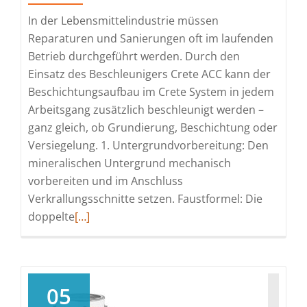
In der Lebensmittelindustrie müssen
Reparaturen und Sanierungen oft im laufenden
Betrieb durchgeführt werden. Durch den
Einsatz des Beschleunigers Crete ACC kann der
Beschichtungsaufbau im Crete System in jedem
Arbeitsgang zusätzlich beschleunigt werden –
ganz gleich, ob Grundierung, Beschichtung oder
Versiegelung. 1. Untergrundvorbereitung: Den
mineralischen Untergrund mechanisch
vorbereiten und im Anschluss
Verkrallungsschnitte setzen. Faustformel: Die
Read
doppelte
[…]
more
about
Schnelle
Bodensanierung
05
in