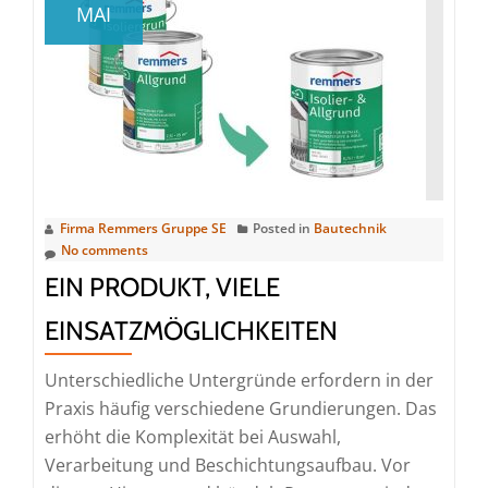
MAI
der
Lebensmittelindustrie
mit
Crete
ACC
und
Remmers
Crete
Firma Remmers Gruppe SE
Posted in
Bautechnik
System
No comments
EIN PRODUKT, VIELE
EINSATZMÖGLICHKEITEN
Unterschiedliche Untergründe erfordern in der
Praxis häufig verschiedene Grundierungen. Das
erhöht die Komplexität bei Auswahl,
Verarbeitung und Beschichtungsaufbau. Vor