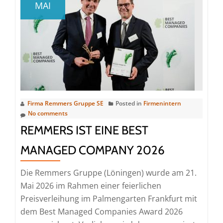
MAI
anmelden:
Remmers-
Hasetal-
Marathon
steuert
auf
starkes
Teilnehmerfeld
Firma Remmers Gruppe SE
Posted in
Firmenintern
zu
No comments
REMMERS IST EINE BEST
MANAGED COMPANY 2026
Die Remmers Gruppe (Löningen) wurde am 21.
Mai 2026 im Rahmen einer feierlichen
Preisverleihung im Palmengarten Frankfurt mit
dem Best Managed Companies Award 2026