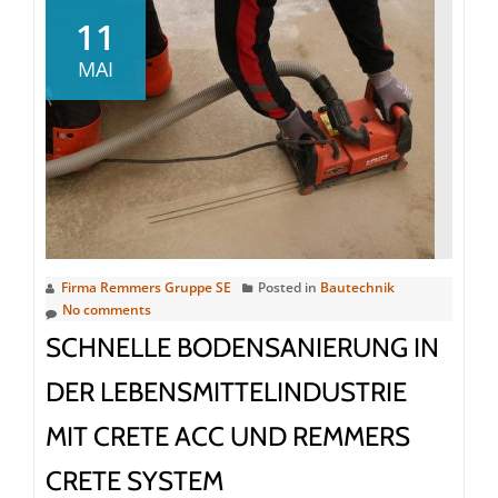
von
11
Kellern
MAI
sicher
und
wirtschaf
umsetze
–
das
Remmer
[basic]-
Firma Remmers Gruppe SE
Posted in
Bautechnik
System
No comments
im
SCHNELLE BODENSANIERUNG IN
Praxisei
DER LEBENSMITTELINDUSTRIE
MIT CRETE ACC UND REMMERS
CRETE SYSTEM