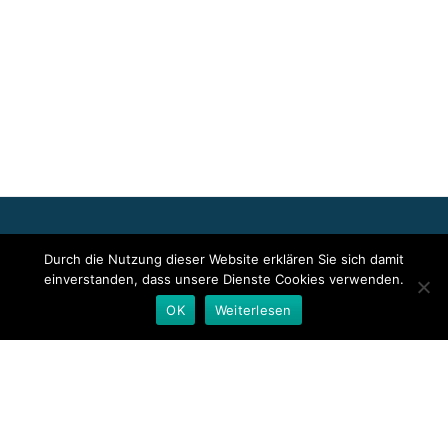
Für die oben stehenden Pressemitteilungen, das angezeigte
Durch die Nutzung dieser Website erklären Sie sich damit
Event bzw. das Stellenangebot sowie für das angezeigte Bild- und
einverstanden, dass unsere Dienste Cookies verwenden.
Tonmaterial ist allein der jeweils angegebene Herausgeber
verantwortlich. Dieser ist in der Regel auch Urheber der
OK
Weiterlesen
Pressetexte sowie der angehängten Bild-, Ton- und
Informationsmaterialien. Die Nutzung von hier veröffentlichten
Informationen zur Eigeninformation und redaktionellen
Weiterverarbeitung ist in der Regel kostenfrei. Bitte klären Sie vor
einer Weiterverwendung urheberrechtliche Fragen mit dem
angegebenen Herausgeber.