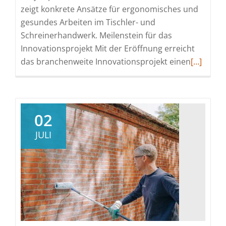
zeigt konkrete Ansätze für ergonomisches und
gesundes Arbeiten im Tischler- und
Schreinerhandwerk. Meilenstein für das
Innovationsprojekt Mit der Eröffnung erreicht
Read
das branchenweite Innovationsprojekt einen
[…]
more
about
Ergonomi
Showro
02
eröffnet
JULI