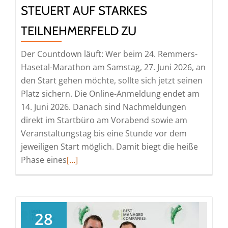
STEUERT AUF STARKES
TEILNEHMERFELD ZU
Der Countdown läuft: Wer beim 24. Remmers-
Hasetal-Marathon am Samstag, 27. Juni 2026, an
den Start gehen möchte, sollte sich jetzt seinen
Platz sichern. Die Online-Anmeldung endet am
14. Juni 2026. Danach sind Nachmeldungen
direkt im Startbüro am Vorabend sowie am
Veranstaltungstag bis eine Stunde vor dem
jeweiligen Start möglich. Damit biegt die heiße
Read
Phase eines
[…]
more
about
Jetzt
noch
28
online