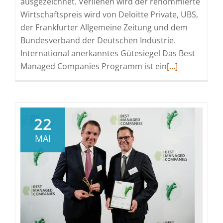
ausgezeichnet. Verliehen wird der renommierte
Wirtschaftspreis wird von Deloitte Private, UBS,
der Frankfurter Allgemeine Zeitung und dem
Bundesverband der Deutschen Industrie.
International anerkanntes Gütesiegel Das Best
Read
Managed Companies Programm ist ein
[…]
more
about
Remmers
ist
22
eine
MAI
Best
Managed
Company
2026