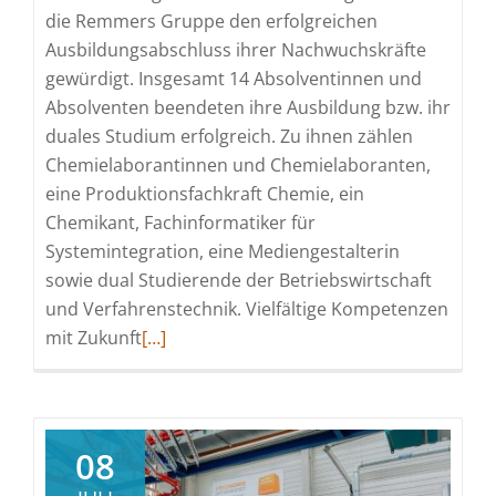
die Remmers Gruppe den erfolgreichen
Ausbildungsabschluss ihrer Nachwuchskräfte
gewürdigt. Insgesamt 14 Absolventinnen und
Absolventen beendeten ihre Ausbildung bzw. ihr
duales Studium erfolgreich. Zu ihnen zählen
Chemielaborantinnen und Chemielaboranten,
eine Produktionsfachkraft Chemie, ein
Chemikant, Fachinformatiker für
Systemintegration, eine Mediengestalterin
sowie dual Studierende der Betriebswirtschaft
und Verfahrenstechnik. Vielfältige Kompetenzen
Read
mit Zukunft
[…]
more
about
Abschlusszeugnisse
für
08
14