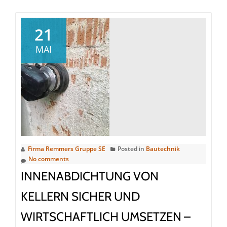
about
Remmers
ist
21
eine
MAI
Best
Managed
Company
2026
Firma Remmers Gruppe SE
Posted in
Bautechnik
No comments
INNENABDICHTUNG VON
KELLERN SICHER UND
WIRTSCHAFTLICH UMSETZEN –