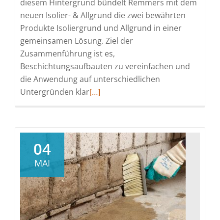
diesem Hintergrund bündelt Remmers mit dem
neuen Isolier- & Allgrund die zwei bewährten
Produkte Isoliergrund und Allgrund in einer
gemeinsamen Lösung. Ziel der
Zusammenführung ist es,
Beschichtungsaufbauten zu vereinfachen und
die Anwendung auf unterschiedlichen
Read
Untergründen klar
[…]
more
about
Ein
Produkt,
04
viele
MAI
Einsatzmöglichkeiten