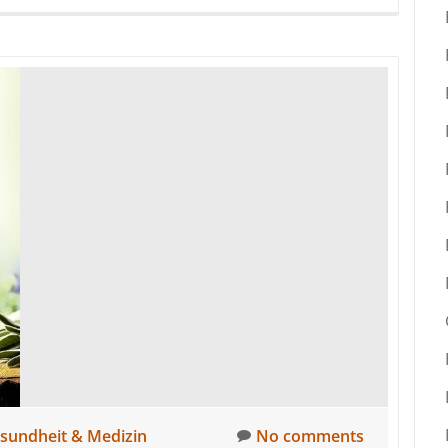
more
about
Achtsamkeit
für
den
Kiefer
sundheit & Medizin
No comments