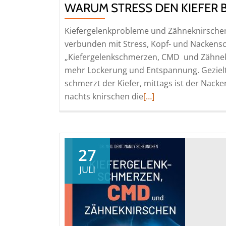
WARUM STRESS DEN KIEFER 
Kiefergelenkprobleme und Zähneknirschen 
verbunden mit Stress, Kopf- und Nacke
„Kiefergelenkschmerzen, CMD und Zähneknir
mehr Lockerung und Entspannung. Gezielt
schmerzt der Kiefer, mittags ist der Nac
Read
nachts knirschen die
[…]
more
about
Warum
Stress
27
den
JULI
Kiefer
belastet