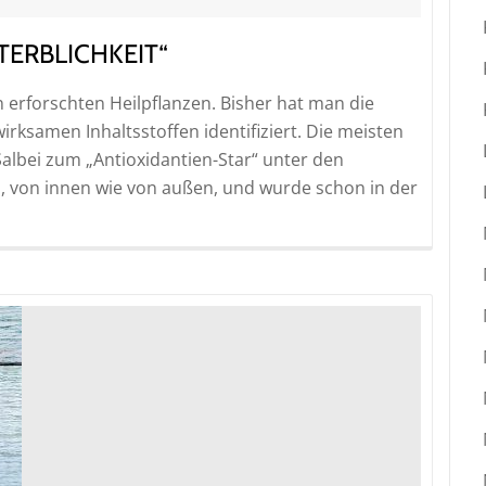
TERBLICHKEIT“
n erforschten Heilpflanzen. Bisher hat man die
rksamen Inhaltsstoffen identifiziert. Die meisten
albei zum „Antioxidantien-Star“ unter den
, von innen wie von außen, und wurde schon in der
d
e
t
i:
ut
erblichkeit“