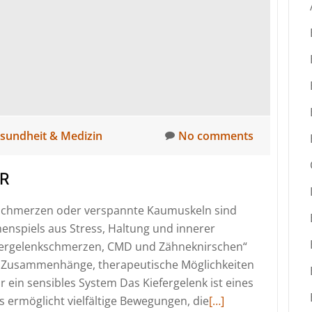
sundheit & Medizin
No comments
ER
 Schmerzen oder verspannte Kaumuskeln sind
nspiels aus Stress, Haltung und innerer
fergelenkschmerzen, CMD und Zähneknirschen“
le Zusammenhänge, therapeutische Möglichkeiten
ür ein sensibles System Das Kiefergelenk ist eines
Read
s ermöglicht vielfältige Bewegungen, die
[…]