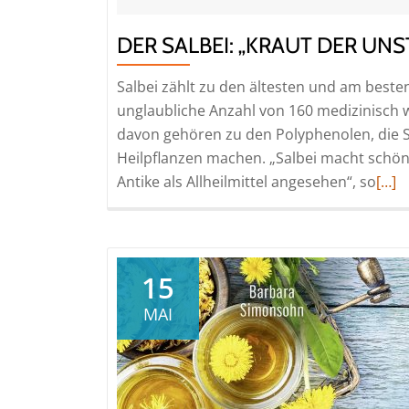
DER SALBEI: „KRAUT DER UNS
Salbei zählt zu den ältesten und am beste
unglaubliche Anzahl von 160 medizinisch wi
davon gehören zu den Polyphenolen, die S
Heilpflanzen machen. „Salbei macht schön
Rea
Antike als Allheilmittel angesehen“, so
[…]
mor
abou
Der
Salbe
15
„Kra
MAI
der
Unst