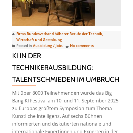
und
politische
Erfolge
im
Fokus
Firma Bundesverband höherer Berufe der Technik,
Wirtschaft und Gestaltung
Posted in
Ausbildung / Jobs
No comments
KI IN DER
TECHNIKERAUSBILDUNG:
TALENTSCHMIEDEN IM UMBRUCH
Mit über 8000 Teilnehmenden wurde das Big
Bang KI Festival am 10. und 11. September 2025
zu Europas größtem Symposion zum Thema
Künstliche Intelligenz. Auf sechs Bühnen
informierten und diskutierten nationale und
internationale Expertinnen und Experten in der