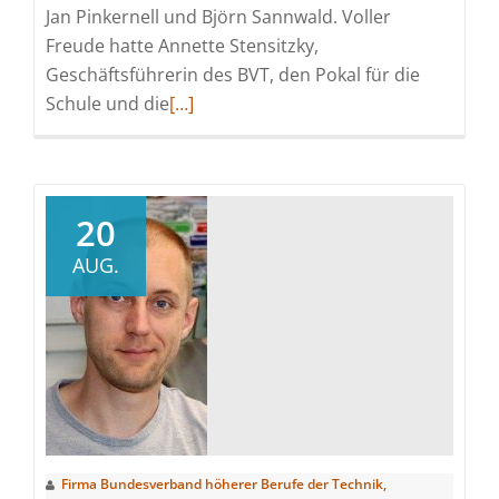
Jan Pinkernell und Björn Sannwald. Voller
Freude hatte Annette Stensitzky,
Geschäftsführerin des BVT, den Pokal für die
Read
Schule und die
[…]
more
about
BVT-
AWARD
20
2025
AUG.
Firma Bundesverband höherer Berufe der Technik,