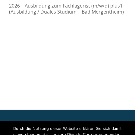
2026 – Ausbildung zum Fachlagerist (m/w/d) plus1
(Ausbildung / Duales Studium | Bad Mergentheim)
Für die oben stehenden Pressemitteilungen, das angezeigte
Durch die Nutzung dieser Website erklären Sie sich damit
Event bzw. das Stellenangebot sowie für das angezeigte Bild- und
einverstanden, dass unsere Dienste Cookies verwenden.