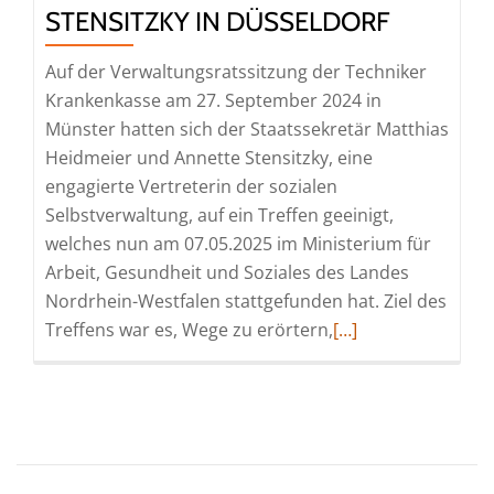
STENSITZKY IN DÜSSELDORF
Auf der Verwaltungsratssitzung der Techniker
Krankenkasse am 27. September 2024 in
Münster hatten sich der Staatssekretär Matthias
Heidmeier und Annette Stensitzky, eine
engagierte Vertreterin der sozialen
Selbstverwaltung, auf ein Treffen geeinigt,
welches nun am 07.05.2025 im Ministerium für
Arbeit, Gesundheit und Soziales des Landes
Nordrhein-Westfalen stattgefunden hat. Ziel des
Read
Treffens war es, Wege zu erörtern,
[…]
more
about
Staatssekretär
Matthias
Heidmeier