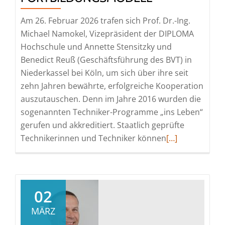
Am 26. Februar 2026 trafen sich Prof. Dr.-Ing.
Michael Namokel, Vizepräsident der DIPLOMA
Hochschule und Annette Stensitzky und
Benedict Reuß (Geschäftsführung des BVT) in
Niederkassel bei Köln, um sich über ihre seit
zehn Jahren bewährte, erfolgreiche Kooperation
auszutauschen. Denn im Jahre 2016 wurden die
sogenannten Techniker-Programme „ins Leben“
gerufen und akkreditiert. Staatlich geprüfte
Read
Technikerinnen und Techniker können
[…]
more
about
Innovatives
Fortbildungsmo
02
MÄRZ