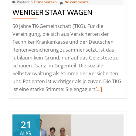
Posted in
Firmenintern
No comments
WENIGER STAAT WAGEN
50 Jahre TK-Gemeinschaft (TKG). Für die
Vereinigung, die sich aus Versicherten der
Techniker Krankenkasse und der Deutschen
Rentenversicherung zusammensetzt, ist das
Jubiläum kein Grund, nur auf das Geleistete zu
schauen. Ganz im Gegenteil: Die soziale
Selbstverwaltung als Stimme der Versicherten
und Patienten ist wichtiger als je zuvor. Die TKG
Read
ist eine starke Stimme: Sie engagiert
[…]
more
about
Weniger
Staat
21
wagen
AUG.