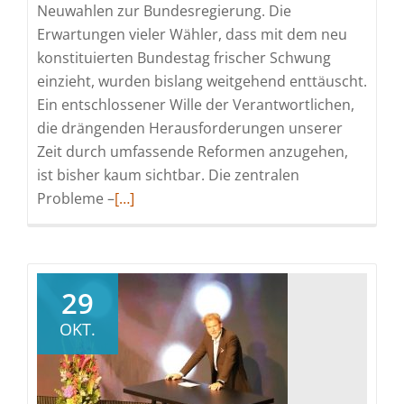
Neuwahlen zur Bundesregierung. Die
Erwartungen vieler Wähler, dass mit dem neu
konstituierten Bundestag frischer Schwung
einzieht, wurden bislang weitgehend enttäuscht.
Ein entschlossener Wille der Verantwortlichen,
die drängenden Herausforderungen unserer
Zeit durch umfassende Reformen anzugehen,
ist bisher kaum sichtbar. Die zentralen
Read
Probleme –
[…]
more
about
BVT-
Jahresrückblick
29
2025:
OKT.
Berufliche
Bildung,
Fachkräftesicherung