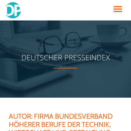
TO
Skip
to
NA
content
DEUTSCHER PRESSEINDEX
AUTOR:
FIRMA BUNDESVERBAND
HÖHERER BERUFE DER TECHNIK,