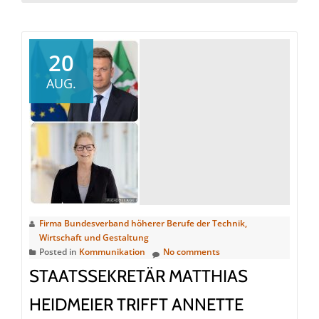
about
Zukunftsthema
KI
20
in
AUG.
der
Aufstiegsfortb
an
Technikerschu
Firma Bundesverband höherer Berufe der Technik,
Wirtschaft und Gestaltung
Posted in
Kommunikation
No comments
STAATSSEKRETÄR MATTHIAS
HEIDMEIER TRIFFT ANNETTE