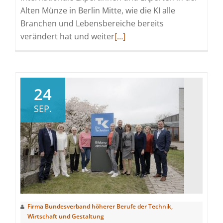
Alten Münze in Berlin Mitte, wie die KI alle
Branchen und Lebensbereiche bereits
Read
verändert hat und weiter
[…]
more
about
KI
in
24
der
SEP.
Technikerausbildung:
Talentschmieden
im
Umbruch
Firma Bundesverband höherer Berufe der Technik,
Wirtschaft und Gestaltung