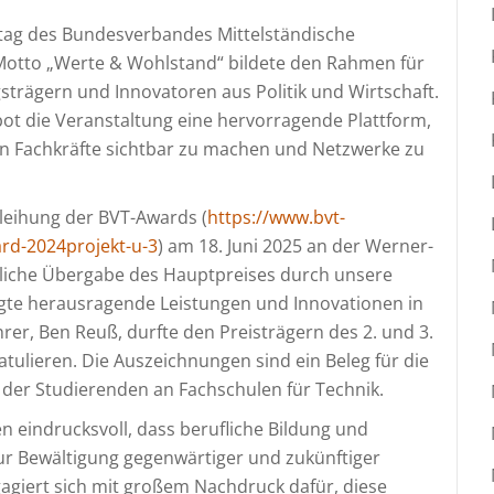
stag des Bundesverbandes Mittelständische
 Motto „Werte & Wohlstand“ bildete den Rahmen für
trägern und Innovatoren aus Politik und Wirtschaft.
bot die Veranstaltung eine hervorragende Plattform,
rten Fachkräfte sichtbar zu machen und Netzwerke zu
rleihung der BVT-Awards (
https://www.bvt-
ard-2024projekt-u-3
) am 18. Juni 2025 an der Werner-
erliche Übergabe des Hauptpreises durch unsere
igte herausragende Leistungen und Innovationen in
rer, Ben Reuß, durfte den Preisträgern des 2. und 3.
tulieren. Die Auszeichnungen sind ein Beleg für die
der Studierenden an Fachschulen für Technik.
n eindrucksvoll, dass berufliche Bildung und
zur Bewältigung gegenwärtiger und zukünftiger
agiert sich mit großem Nachdruck dafür, diese