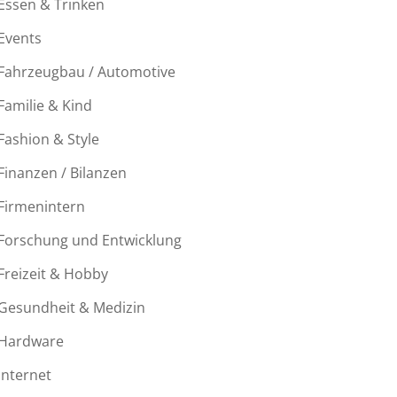
Essen & Trinken
Events
Fahrzeugbau / Automotive
Familie & Kind
Fashion & Style
Finanzen / Bilanzen
Firmenintern
Forschung und Entwicklung
Freizeit & Hobby
Gesundheit & Medizin
Hardware
Internet