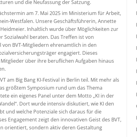
kturen und die Neufassung der Satzung.
chstermin am 7. Mai 2025 im Ministerium für Arbeit,
ein-Westfalen. Unsere Geschäftsführerin, Annette
s Heidmeier. Inhaltlich wurde über Möglichkeiten zur
Sozialwahl beraten. Das Treffen ist von
l von BVT-Mitgliedern ehrenamtlich in den
zialversicherungsträger engagiert. Dieses
 Mitglieder über ihre beruflichen Aufgaben hinaus
en.
am Big Bang KI-Festival in Berlin teil. Mit mehr als
ropas größtem Symposium rund um das Thema
ltete ein eigenes Panel unter dem Motto „KI in der
ndel“. Dort wurde intensiv diskutiert, wie KI den
bt und welche Potenziale sich daraus für die
ses Engagement zeigt den innovativen Geist des BVT,
en orientiert, sondern aktiv deren Gestaltung