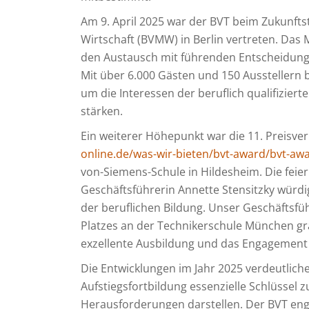
Am 9. April 2025 war der BVT beim Zukunft
Wirtschaft (BVMW) in Berlin vertreten. Das
den Austausch mit führenden Entscheidungs
Mit über 6.000 Gästen und 150 Ausstellern 
um die Interessen der beruflich qualifizie
stärken.
Ein weiterer Höhepunkt war die 11. Preisve
online.de/was-wir-bieten/bvt-award/bvt-aw
von-Siemens-Schule in Hildesheim. Die fei
Geschäftsführerin Annette Stensitzky würd
der beruflichen Bildung. Unser Geschäftsfüh
Platzes an der Technikerschule München gra
exzellente Ausbildung und das Engagement 
Die Entwicklungen im Jahr 2025 verdeutliche
Aufstiegsfortbildung essenzielle Schlüssel 
Herausforderungen darstellen. Der BVT eng