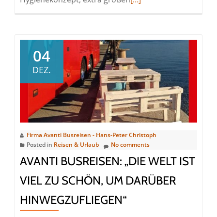
more
about
Avanti
Busreisen:
04
Verantwortungsvolles
DEZ.
Reisen
in
Zeiten
von
Covid19
Firma Avanti Busreisen - Hans-Peter Christoph
Posted in
Reisen & Urlaub
No comments
AVANTI BUSREISEN: „DIE WELT IST
VIEL ZU SCHÖN, UM DARÜBER
HINWEGZUFLIEGEN“