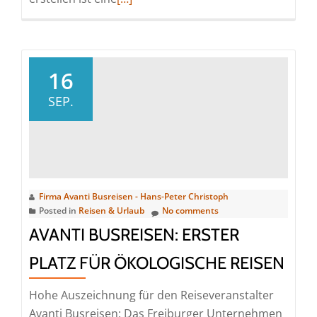
more
about
Avanti
Busreisen:
16
Im
SEP.
Reisejahr
2021
Fernweh
stärken,
Verunsicherung
Firma Avanti Busreisen - Hans-Peter Christoph
abbauen
Posted in
Reisen & Urlaub
No comments
AVANTI BUSREISEN: ERSTER
PLATZ FÜR ÖKOLOGISCHE REISEN
Hohe Auszeichnung für den Reiseveranstalter
Avanti Busreisen: Das Freiburger Unternehmen