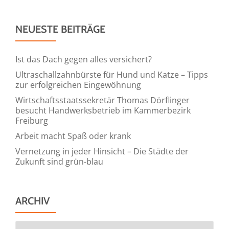
zu
schön,
um
NEUESTE BEITRÄGE
darüber
hinwegzuf
Ist das Dach gegen alles versichert?
Ultraschallzahnbürste für Hund und Katze – Tipps
zur erfolgreichen Eingewöhnung
Wirtschaftsstaatssekretär Thomas Dörflinger
besucht Handwerksbetrieb im Kammerbezirk
Freiburg
Arbeit macht Spaß oder krank
Vernetzung in jeder Hinsicht – Die Städte der
Zukunft sind grün-blau
ARCHIV
Archiv