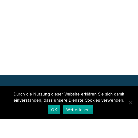
Für die oben stehenden Pressemitteilungen, das angezeigte
Durch die Nutzung dieser Website erklären Sie sich damit
Event bzw. das Stellenangebot sowie für das angezeigte Bild- und
einverstanden, dass unsere Dienste Cookies verwenden.
Tonmaterial ist allein der jeweils angegebene Herausgeber
verantwortlich. Dieser ist in der Regel auch Urheber der
OK
Weiterlesen
Pressetexte sowie der angehängten Bild-, Ton- und
Informationsmaterialien. Die Nutzung von hier veröffentlichten
Informationen zur Eigeninformation und redaktionellen
Weiterverarbeitung ist in der Regel kostenfrei. Bitte klären Sie vor