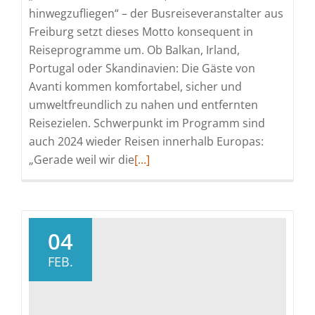
hinwegzufliegen“ – der Busreiseveranstalter aus
Freiburg setzt dieses Motto konsequent in
Reiseprogramme um. Ob Balkan, Irland,
Portugal oder Skandinavien: Die Gäste von
Avanti kommen komfortabel, sicher und
umweltfreundlich zu nahen und entfernten
Reisezielen. Schwerpunkt im Programm sind
auch 2024 wieder Reisen innerhalb Europas:
Read
„Gerade weil wir die
[…]
more
about
Avanti
Busreisen:
04
Der
FEB.
Neuer
Katalog
2024