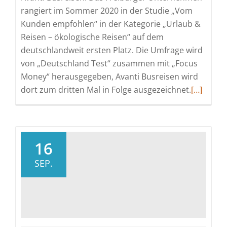
rangiert im Sommer 2020 in der Studie „Vom
Kunden empfohlen“ in der Kategorie „Urlaub &
Reisen – ökologische Reisen“ auf dem
deutschlandweit ersten Platz. Die Umfrage wird
von „Deutschland Test“ zusammen mit „Focus
Money“ herausgegeben, Avanti Busreisen wird
Read
dort zum dritten Mal in Folge ausgezeichnet.
[…]
more
about
Avanti
Busreisen
16
Erster
SEP.
Platz
für
ökologis
Reisen