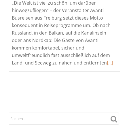
„Die Welt ist viel zu schön, um darüber
hinwegzufliegen“ – der Veranstalter Avanti
Busreisen aus Freiburg setzt dieses Motto
konsequent in Reiseprogramme um. Ob nach
Russland, in den Balkan, auf die Kanalinseln
oder ans Nordkap: Die Gäste von Avanti
kommen komfortabel, sicher und
umweltfreundlich fast ausschließlich auf dem
Read
Land- und Seeweg zu nahen und entfernten
[…]
more
about
Avanti
Busreisen
„Die
Welt
ist
viel