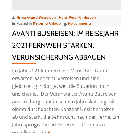
ist
da
Firma Avanti Busreisen - Hans-Peter Christoph
Posted in
Reisen & Urlaub
No comments
AVANTI BUSREISEN: IM REISEJAHR
2021 FERNWEH STÄRKEN,
VERUNSICHERUNG ABBAUEN
Im Jahr 2021 können viele Menschen kaum
erwarten, wieder zu verreisen und sind
gleichzeitig in Sorge, weil die Situation noch
unsicher ist. Der Veranstalter Avanti Busreisen
aus Freiburg baut in seinem Jahreskatalog mit
einem durchdachten Konzept Unsicherheiten
ab und stärkt die Sehnsucht nach der Ferne. Ein
Jahresprogramm in Zeiten von Corona zu
Read
erstellen ist eine
[…]