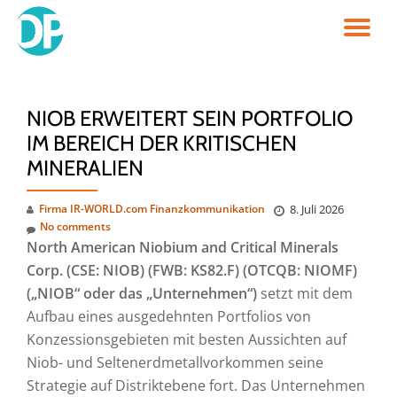
TO
Skip
to
NA
content
NIOB ERWEITERT SEIN PORTFOLIO
IM BEREICH DER KRITISCHEN
MINERALIEN
Firma IR-WORLD.com Finanzkommunikation
8. Juli 2026
No comments
North American Niobium and Critical Minerals
Corp. (CSE: NIOB) (FWB: KS82.F) (OTCQB: NIOMF)
(„NIOB“ oder das „Unternehmen“)
setzt mit dem
Aufbau eines ausgedehnten Portfolios von
Konzessionsgebieten mit besten Aussichten auf
Niob- und Seltenerdmetallvorkommen seine
Strategie auf Distriktebene fort. Das Unternehmen