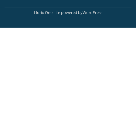
Secondary
Menu
Llorix One Lite
powered by
WordPress