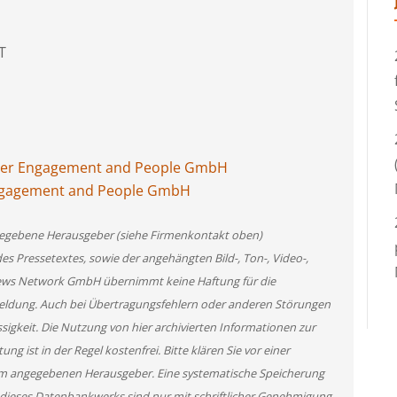
T
mer Engagement and People GmbH
Engagement and People GmbH
angegebene Herausgeber (siehe Firmenkontakt oben)
des Pressetextes, sowie der angehängten Bild-, Ton-, Video-,
News Network GmbH übernimmt keine Haftung für die
 Meldung. Auch bei Übertragungsfehlern oder anderen Störungen
ssigkeit. Die Nutzung von hier archivierten Informationen zur
g ist in der Regel kostenfrei. Bitte klären Sie vor einer
m angegebenen Herausgeber. Eine systematische Speicherung
 dieses Datenbankwerks sind nur mit schriftlicher Genehmigung