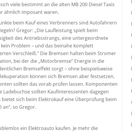
sich viele bestimmt an die alten MB 200 Diesel Taxis
hr ähnlich imposant waren.
unkte beim Kauf eines Verbrenners sind Autofahrern
Regeln? Gregor: „Die Laufleistung spielt beim
sigkeit des Antriebsstrangs, eine untergeordnete
nd kein Problem – und das beinahe komplett
rten Verschleiß.“ Die Bremsen halten beim Stromer
ration, bei der die „Motorbremse“ Energie in die
dentlichen Bremseffekt sorgt – ohne beispielsweise
 Rekuperation können sich Bremsen aber festsetzen,
senten sollten das vorab prüfen lassen. Komponenten
die Ladebuchse sollten Kaufinteressenten dagegen
 bietet sich beim Elektrokauf eine Überprüfung beim
 an“, so Gregor.
oblemlos ein Elektroauto kaufen. Je mehr die