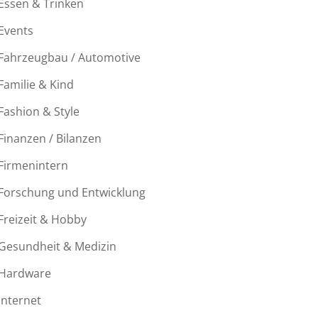
Essen & Trinken
Events
Fahrzeugbau / Automotive
Familie & Kind
Fashion & Style
Finanzen / Bilanzen
Firmenintern
Forschung und Entwicklung
Freizeit & Hobby
Gesundheit & Medizin
Hardware
Internet