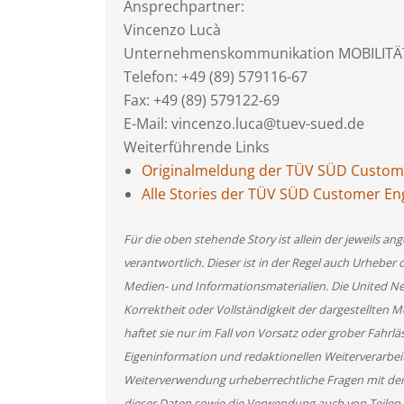
Ansprechpartner:
Vincenzo Lucà
Unternehmenskommunikation MOBILITÄ
Telefon: +49 (89) 579116-67
Fax: +49 (89) 579122-69
E-Mail: vincenzo.luca@tuev-sued.de
Weiterführende Links
Originalmeldung der TÜV SÜD Custo
Alle Stories der TÜV SÜD Customer 
Für die oben stehende Story ist allein der jeweils 
verantwortlich. Dieser ist in der Regel auch Urheber 
Medien- und Informationsmaterialien. Die United 
Korrektheit oder Vollständigkeit der dargestellten
haftet sie nur im Fall von Vorsatz oder grober Fahrlä
Eigeninformation und redaktionellen Weiterverarbeitun
Weiterverwendung urheberrechtliche Fragen mit de
dieser Daten sowie die Verwendung auch von Teilen