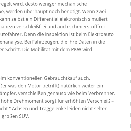
regelt wird, desto weniger mechanische
be, werden überhaupt noch benötigt. Wenn zwei
n selbst ein Differential elektronisch simuliert
 nahezu verschleißfrei und auch schmierstofffrei
Autofahrer. Denn die Inspektion ist beim Elektroauto
nanalyse. Bei Fahrzeugen, die ihre Daten in die
eser Schritt. Die Mobilität mit dem PKW wird
beim konventionellen Gebrauchtkauf auch.
er was den Motor betrifft) natürlich weiter ein
ßdämpfer, verschleißen genauso wie beim Verbrenner.
m hohe Drehmoment sorgt für erhöhten Verschleiß –
acht.“ Achsen und Traggelenke leiden nicht selten
i großen SUV.