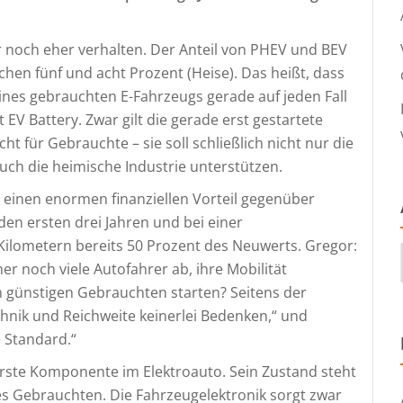
 noch eher verhalten. Der Anteil von PHEV und BEV
hen fünf und acht Prozent (Heise). Das heißt, dass
eines gebrauchten E-Fahrzeugs gerade auf jeden Fall
 EV Battery. Zwar gilt die gerade erst gestartete
ht für Gebrauchte – sie soll schließlich nicht nur die
uch die heimische Industrie unterstützen.
 einen enormen finanziellen Vorteil gegenüber
den ersten drei Jahren und bei einer
 Kilometern bereits 50 Prozent des Neuwerts. Gregor:
 noch viele Autofahrer ab, ihre Mobilität
 günstigen Gebrauchten starten? Seitens der
chnik und Reichweite keinerlei Bedenken,“ und
e Standard.“
erste Komponente im Elektroauto. Sein Zustand steht
es Gebrauchten. Die Fahrzeugelektronik sorgt zwar