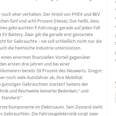
 noch eher verhalten. Der Anteil von PHEV und BEV
hen fünf und acht Prozent (Heise). Das heißt, dass
eines gebrauchten E-Fahrzeugs gerade auf jeden Fall
 EV Battery. Zwar gilt die gerade erst gestartete
ht für Gebrauchte – sie soll schließlich nicht nur die
uch die heimische Industrie unterstützen.
 einen enormen finanziellen Vorteil gegenüber
den ersten drei Jahren und bei einer
 Kilometern bereits 50 Prozent des Neuwerts. Gregor:
 noch viele Autofahrer ab, ihre Mobilität
 günstigen Gebrauchten starten? Seitens der
chnik und Reichweite keinerlei Bedenken,“ und
e Standard.“
erste Komponente im Elektroauto. Sein Zustand steht
es Gebrauchten. Die Fahrzeugelektronik sorgt zwar