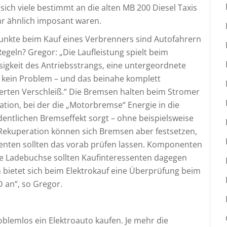
sich viele bestimmt an die alten MB 200 Diesel Taxis
hr ähnlich imposant waren.
unkte beim Kauf eines Verbrenners sind Autofahrern
Regeln? Gregor: „Die Laufleistung spielt beim
sigkeit des Antriebsstrangs, eine untergeordnete
nd kein Problem – und das beinahe komplett
rten Verschleiß.“ Die Bremsen halten beim Stromer
ration, bei der die „Motorbremse“ Energie in die
dentlichen Bremseffekt sorgt – ohne beispielsweise
 Rekuperation können sich Bremsen aber festsetzen,
senten sollten das vorab prüfen lassen. Komponenten
die Ladebuchse sollten Kaufinteressenten dagegen
 bietet sich beim Elektrokauf eine Überprüfung beim
 an“, so Gregor.
oblemlos ein Elektroauto kaufen. Je mehr die