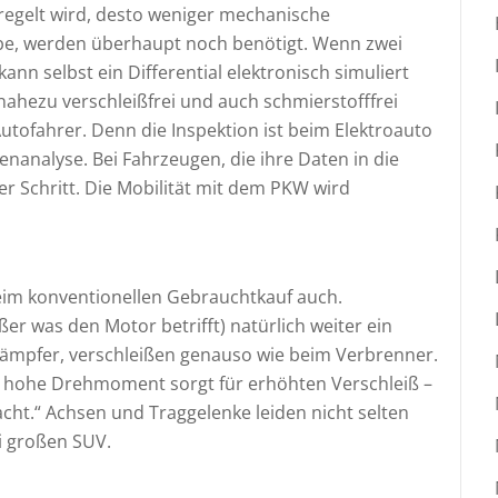
regelt wird, desto weniger mechanische
be, werden überhaupt noch benötigt. Wenn zwei
n selbst ein Differential elektronisch simuliert
 nahezu verschleißfrei und auch schmierstofffrei
Autofahrer. Denn die Inspektion ist beim Elektroauto
nanalyse. Bei Fahrzeugen, die ihre Daten in die
eser Schritt. Die Mobilität mit dem PKW wird
beim konventionellen Gebrauchtkauf auch.
er was den Motor betrifft) natürlich weiter ein
ßdämpfer, verschleißen genauso wie beim Verbrenner.
m hohe Drehmoment sorgt für erhöhten Verschleiß –
acht.“ Achsen und Traggelenke leiden nicht selten
i großen SUV.