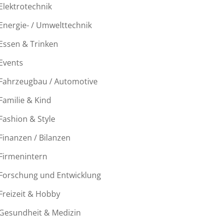
Elektrotechnik
Energie- / Umwelttechnik
Essen & Trinken
Events
Fahrzeugbau / Automotive
Familie & Kind
Fashion & Style
Finanzen / Bilanzen
Firmenintern
Forschung und Entwicklung
Freizeit & Hobby
Gesundheit & Medizin