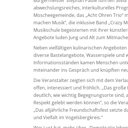
Bürgermeister Stephan Paule führten Silvia
abwechslungsreiches, interkulturelles Prog
Moscheegemeinde, das „Acht Ohren Trio“ mi
machen Musik“, die inklusive Band „Crazy Mo
Musikschule begeisterten mit ihrer künstler
Angebote luden Jung und Alt zum Mitmache
Neben vielfältigen kulinarischen Angeboten
diverse Bastelangebote, Wasserspiele und w
Informationsständen kamen Menschen unter
miteinander ins Gespräch und knüpften ne
Die Veranstalter zeigten sich mit dem Verla
offen, interessiert und fröhlich. „Das gro
deutlich, wie wichtig Begegnungsorte sind,
Respekt gelebt werden können“, so die Veran
„Das alljährliche Freundschaftsfest setzte 
und Vielfalt im Vogelsbergkreis.“
Wer Lust hat, mehr über „Demokratie leben!