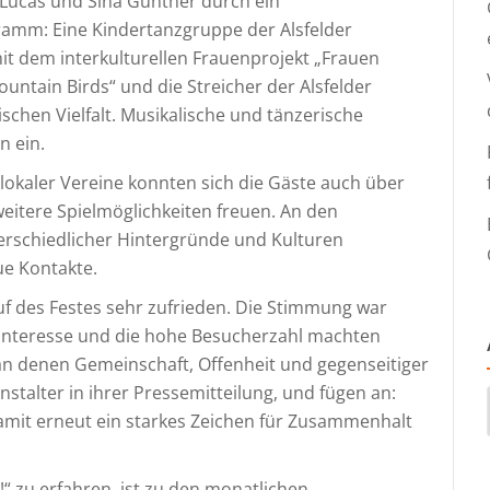
 Lucas und Sina Günther durch ein
ramm: Eine Kindertanzgruppe der Alsfelder
t dem interkulturellen Frauenprojekt „Frauen
untain Birds“ und die Streicher der Alsfelder
ischen Vielfalt. Musikalische und tänzerische
n ein.
 lokaler Vereine konnten sich die Gäste auch über
eitere Spielmöglichkeiten freuen. An den
schiedlicher Hintergründe und Kulturen
ue Kontakte.
uf des Festes sehr zufrieden. Die Stimmung war
ße Interesse und die hohe Besucherzahl machten
 an denen Gemeinschaft, Offenheit und gegenseitiger
stalter in ihrer Pressemitteilung, und fügen an:
damit erneut ein starkes Zeichen für Zusammenhalt
“ zu erfahren, ist zu den monatlichen