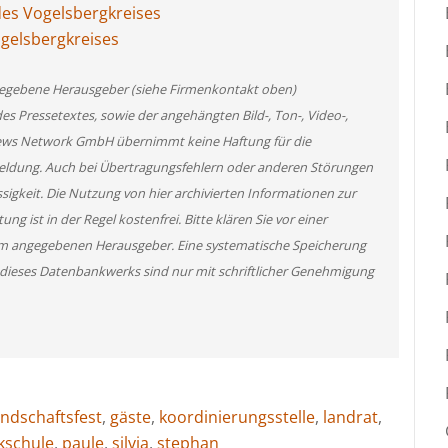
es Vogelsbergkreises
ogelsbergkreises
angegebene Herausgeber (siehe Firmenkontakt oben)
des Pressetextes, sowie der angehängten Bild-, Ton-, Video-,
News Network GmbH übernimmt keine Haftung für die
 Meldung. Auch bei Übertragungsfehlern oder anderen Störungen
ssigkeit. Die Nutzung von hier archivierten Informationen zur
g ist in der Regel kostenfrei. Bitte klären Sie vor einer
m angegebenen Herausgeber. Eine systematische Speicherung
 dieses Datenbankwerks sind nur mit schriftlicher Genehmigung
undschaftsfest
,
gäste
,
koordinierungsstelle
,
landrat
,
kschule
,
paule
,
silvia
,
stephan