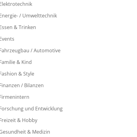
Elektrotechnik
Energie- / Umwelttechnik
Essen & Trinken
Events
Fahrzeugbau / Automotive
Familie & Kind
Fashion & Style
Finanzen / Bilanzen
Firmenintern
Forschung und Entwicklung
Freizeit & Hobby
Gesundheit & Medizin