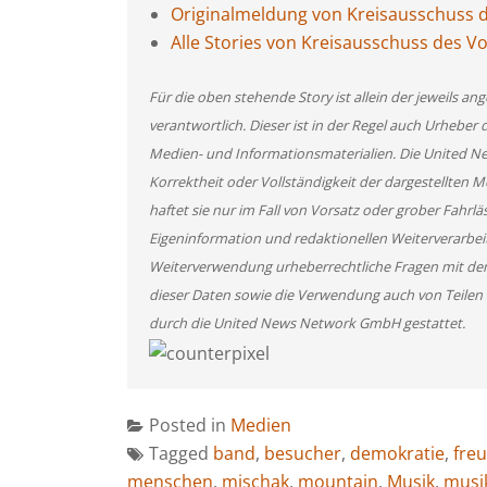
Originalmeldung von Kreisausschuss d
Alle Stories von Kreisausschuss des V
Für die oben stehende Story ist allein der jeweils 
verantwortlich. Dieser ist in der Regel auch Urheber 
Medien- und Informationsmaterialien. Die United 
Korrektheit oder Vollständigkeit der dargestellten
haftet sie nur im Fall von Vorsatz oder grober Fahrlä
Eigeninformation und redaktionellen Weiterverarbeitun
Weiterverwendung urheberrechtliche Fragen mit de
dieser Daten sowie die Verwendung auch von Teilen
durch die United News Network GmbH gestattet.
Posted in
Medien
Tagged
band
,
besucher
,
demokratie
,
fre
menschen
,
mischak
,
mountain
,
Musik
,
musi