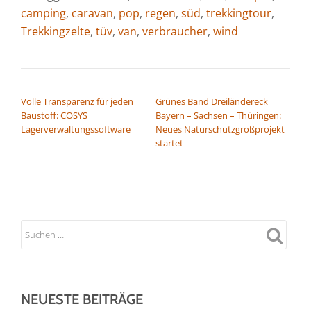
camping
,
caravan
,
pop
,
regen
,
süd
,
trekkingtour
,
Trekkingzelte
,
tüv
,
van
,
verbraucher
,
wind
BEITRAGSNAVIGATION
Volle Transparenz für jeden
Grünes Band Dreiländereck
Baustoff: COSYS
Bayern – Sachsen – Thüringen:
Lagerverwaltungssoftware
Neues Naturschutzgroßprojekt
startet
NEUESTE BEITRÄGE